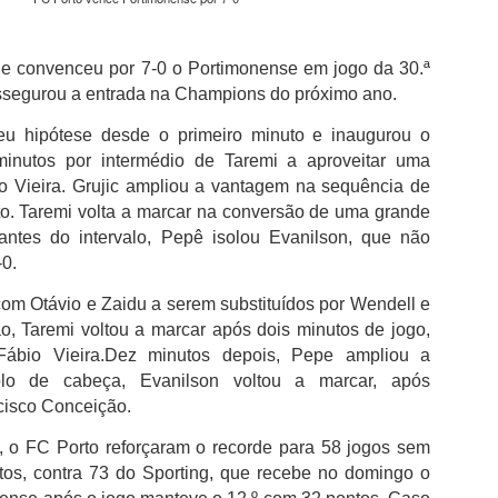
vez.
"Foi um projeto que não foi planeado para ser assim, correu muito
bem. Sinceramente esperava saltar mais, para surpresa de muitas
e convenceu por 7-0 o Portimonense em jogo da 30.ª
pessoas, mas tive muito poucas provas para ganhar ritmo
assegurou a entrada na Champions do próximo ano.
competitivo. Foi um desafio muito bom, soube a pouco, mas com a
idade que eu tenho tinha que chegar este momento".
u hipótese desde o primeiro minuto e inaugurou o
inutos por intermédio de Taremi a aproveitar uma
Nelson Évora lembrou que o fim estava decidido e que o regresso à
o Vieira. Grujic
ampliou a vantagem na sequência de
competição não nasceu de uma ambição de voltar a ser
o. Taremi volta a marcar na conversão de uma grande
campeão, "Os nacionais foram uma prova oficial.
antes do intervalo, Pepê isolou Evanilson, que não
-0.
om Otávio e Zaidu a serem substituídos por Wendell e
o, Taremi voltou a marcar após dois minutos de jogo,
Fábio Vieira.Dez minutos depois, Pepe ampliou a
o de cabeça, Evanilson voltou a marcar, após
cisco Conceição.
, o FC Porto reforçaram o recorde para 58 jogos sem
tos, contra 73 do Sporting, que recebe no domingo o