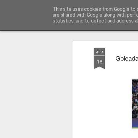
Press Magazine
This site uses cookies from Google to d
are shared with Google along with perf
statistics, and to detect and address a
Magazine
Página inicial
Estatuto Editorial
Sinopse
Ficha 
APR
Goleada
16