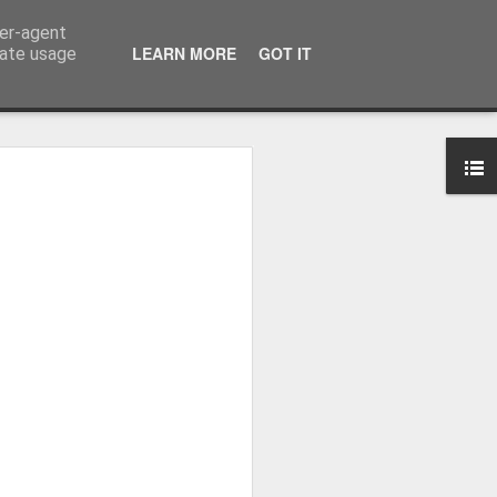
ser-agent
LEARN MORE
GOT IT
rate usage