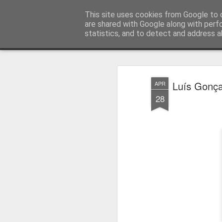
Press Magazine
This site uses cookies from Google to d
are shared with Google along with perf
statistics, and to detect and address a
Magazine
Página inicial
Estatuto Editorial
Sinopse
Ficha 
Luís Gonçal
APR
28