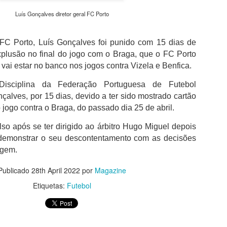
além de acreditar que a presenç
um sinal de que a prova pretende
Luís Gonçalves diretor geral FC Porto
Naturalmente que não esquece Mu
adeptos, Cândido Barbosa garant
 FC Porto, Luís Gonçalves foi punido com 15 dias de
atualizar a corrida sem perder a li
lusão no final do jogo com o Braga, que o FC Porto
vai estar no banco nos jogos contra Vizela e Benfica.
"É um dos passos essenciais para
quando questionado sobre a apost
isciplina da Federação Portuguesa de Futebol
a presença de equipas e corredor
alves, por 15 dias, devido a ter sido mostrado cartão
apenas elevar o nível competitivo
 jogo contra o Braga, do passado dia 25 de abril.
ulso após se ter dirigido ao árbitro Hugo Miguel depois
a demonstrar o seu descontentamento com as decisões
agem.
Publicado
28th April 2022
por
Magazine
Etiquetas:
Futebol