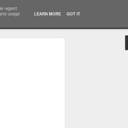
ser-agent
LEARN MORE
GOT IT
rate usage
osa: "Queremos
Volta e aproximá-la
obal"
e da Federação Portuguesa de
ão da Volta a Portugal representa
tão. Cândido Barbosa fala num
ionalização como prioridade para