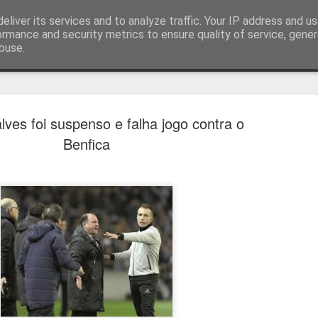
eliver its services and to analyze traffic. Your IP address and u
ormance and security metrics to ensure quality of service, gene
buse.
técnica
ves foi suspenso e falha jogo contra o
Benfica
Cândido Barb
AUG
5
modernizar a 
do ciclismo gl
Para Cândido Barbosa, president
Ciclismo, o regresso à organizaç
mais do que uma mudança de ges
"novo ciclo" e assume a internac