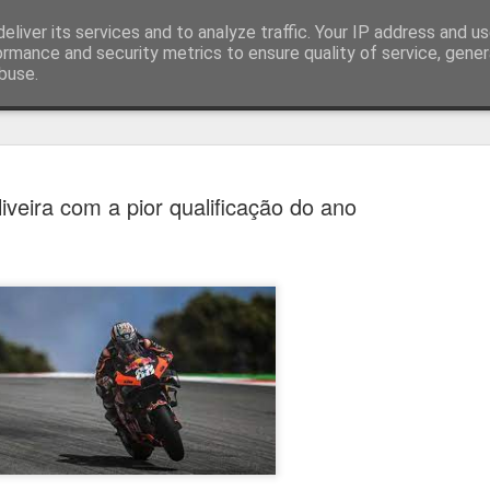
eliver its services and to analyze traffic. Your IP address and u
ormance and security metrics to ensure quality of service, gene
buse.
técnica
iveira com a pior qualificação do ano
Estoril e Famalicão empatam no
AUG
7
arranque do campeonato
Estoril e Famalicão fizeram o jogo de arranque do campeonato
português, a jogar em casa o Estoril empatou com o Famalicão (1
1) com golos de Koutsias e Begraoui.
O Estoril a jogar em casa, entrou mais forte não sendo capaz de
concretizar as oportunidades criadas. Por sua vez, o Famalicão