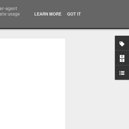
ser-agent
LEARN MORE
GOT IT
rate usage
-