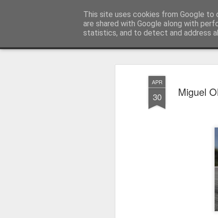
Press Magazine
This site uses cookies from Google to d
are shared with Google along with perf
statistics, and to detect and address a
Magazine
Página inicial
Estatuto Editorial
Sinopse
Ficha 
APR
Miguel Ol
30