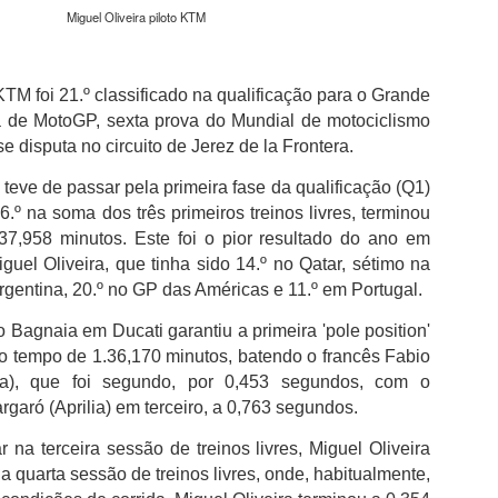
não desperdiçou e acabou por sair para intervalo a vencer por 1-0,
Miguel Oliveira piloto KTM
com golo marcado aos 32 minutos por intermédio de Georgios
Koutsias.
O Estoril já na segunda parte estava determinado a dar a volta ao
KTM foi 21.º classificado na qualificação para o Grande
resultado, acabou por empatar a partida aos 72 minutos por
de MotoGP, sexta prova do Mundial de motociclismo
intermédio de Begraoui.
e disputa no circuito de Jerez de la Frontera.
As duas equipas ainda tentaram a vitória, mantendo-se a igualdad
 teve de passar pela primeira fase da qualificação (Q1)
no marcador até final do jogo.
6.º na soma dos três primeiros treinos livres, terminou
7,958 minutos. Este foi o pior resultado do ano em
iguel Oliveira, que tinha sido 14.º no Qatar, sétimo na
Argentina, 20.º no GP das Américas e 11.º em Portugal.
o Bagnaia em Ducati garantiu a primeira 'pole position'
o tempo de 1.36,170 minutos, batendo o francês Fabio
ha), que foi segundo, por 0,453 segundos, com o
rgaró (Aprilia) em terceiro, a 0,763 segundos.
r na terceira sessão de treinos livres, Miguel Oliveira
na quarta sessão de treinos livres, onde, habitualmente,