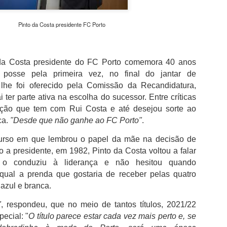
além de acreditar que a presenç
um sinal de que a prova pretende
Pinto da Costa presidente FC Porto
Naturalmente que não esquece Mu
adeptos, Cândido Barbosa garant
atualizar a corrida sem perder a li
da Costa presidente do FC Porto comemora 40 anos
"É um dos passos essenciais para
posse pela primeira vez, no final do jantar de
quando questionado sobre a apost
he foi oferecido pela Comissão da Recandidatura,
a presença de equipas e corredor
apenas elevar o nível competitivo
 ter parte ativa na escolha do sucessor. Entre críticas
ação que tem com Rui Costa e até desejou sorte ao
ca.
"Desde que não ganhe ao FC Porto"
.
urso em que lembrou o papel da mãe na decisão de
to a presidente, em 1982, Pinto da Costa voltou a falar
 conduziu à liderança e não hesitou quando
qual a prenda que gostaria de receber pelas quatro
azul e branca.
"
, respondeu, que no meio de tantos títulos, 2021/22
ecial: "
O título parece estar cada vez mais perto e, se