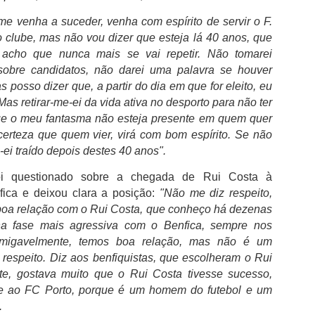
Pedro Proença "reitera máxima confiança" nos
UG
e venha a suceder, venha com espírito de servir o F.
1
árbitros
 clube, mas não vou dizer que esteja lá 40 anos, que
edro Proença emitiu mensagem de início de época e aproveitou para
, acho que nunca mais se vai repetir. Não tomarei
rantir que tem toda a confiança nos árbitros e que a qualidade do
obre candidatos, não darei uma palavra se houver
ctor "é inquestionável".
 posso dizer que, a partir do dia em que for eleito, eu
Mas retirar-me-ei da vida ativa no desporto para não ter
A época começa amanhã, com a Supertaça Cândido de Oliveira. Uma
emporada que se quer de exaltação do enorme talento de todos os
que o meu fantasma não esteja presente em quem quer
ntérpretes que fazem do nosso futebol uma das maiores marcas de
certeza que quem vier, virá com bom espírito. Se não
ortugal no Mundo.
-ei traído depois destes 40 anos".
Turbulência no mercado das superbikes deixa em
UL
oi questionado sobre a chegada de Rui Costa à
31
aberto lugares
fica e deixou clara a posição:
"Não me diz respeito,
a relação com o Rui Costa, que conheço há dezenas
 mercado de Superbike está em turbulência, com mais de metade dos
ugares por preencher. Neste momento, apenas nove pilotos tem
a fase mais agressiva com o Benfica, sempre nos
ntratos confirmados, deixando a maioria na incerteza.
migavelmente, temos boa relação, mas não é um
respeito. Diz aos benfiquistas, que escolheram o Rui
ndrea Locatelli, Remy Gardner e Stefano Manzi com a Yamaha, Sam
e, gostava muito que o Rui Costa tivesse sucesso,
owes a correr pela Marc VDS, Garrett Gerloff na Kawasaki, Alex
wes e Axel Bassani a correr pela Bimota, Yari Montella com a Barni,
 ao FC Porto, porque é um homem do futebol e um
 Iker Lecuona, são os pilotos com motos confirmadas para o próximo
.