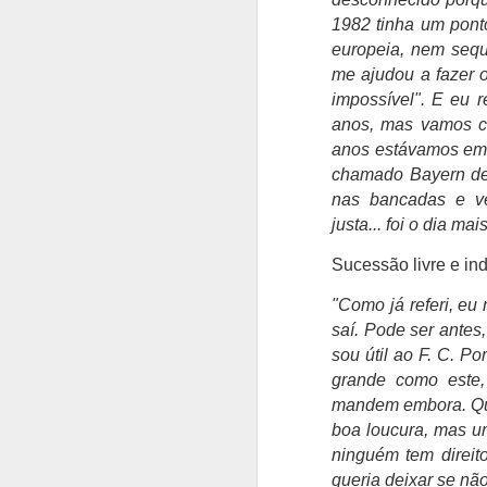
A
1982 tinha um pont
europeia, nem sequ
me ajudou a fazer o
C
impossível". E eu 
N
anos, mas vamos ch
Vi
cl
anos estávamos em 
e
chamado Bayern de
nas bancadas e v
justa... foi o dia m
A
Sucessão livre e i
"Como já referi, eu
Fr
saí. Pode ser antes
Su
sou útil ao F. C. P
ma
grande como este,
"
mandem embora. Qua
pr
boa loucura, mas u
u
ninguém tem direito
p
queria deixar se nã
de