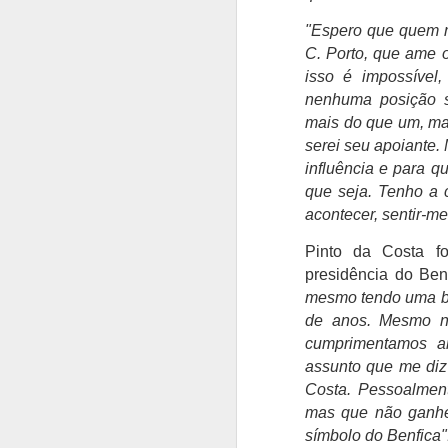
A
"Espero que quem m
C. Porto, que ame o
P
isso é impossível
ga
nenhuma posição s
se
mais do que um, mas
serei seu apoiante. 
"
t
influência e para 
i
que seja. Tenho a 
P
acontecer, sentir-me
J
Pinto da Costa f
presidência do Ben
mesmo tendo uma bo
O
l
de anos. Mesmo n
co
cumprimentamos a
assunto que me diz 
A
Costa. Pessoalment
L
Lo
mas que não ganhe
e
símbolo do Benfica"