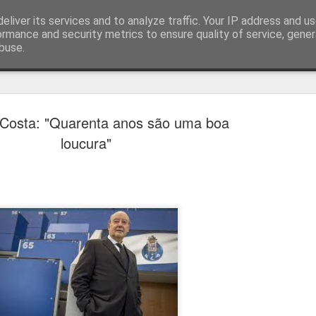
eliver its services and to analyze traffic. Your IP address and u
ormance and security metrics to ensure quality of service, gene
buse.
técnica
 Costa: "Quarenta anos são uma boa
loucura"
Cândido Barb
AUG
5
modernizar a 
do ciclismo gl
Para Cândido Barbosa, president
Ciclismo, o regresso à organizaç
mais do que uma mudança de ges
"novo ciclo" e assume a internac