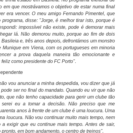
FC Porto venceu o SCU Torreense (1-0)
UG
o em que mostrávamos o objetivo de estar numa final
2
O FC Porto venceu o SCU Torrense por 1-0 e juntou a 25.ª
er era vencer. O meu amigo Fernando Pimentel, que
Supertaça Cândido de Oliveira ao 31.º título nacional. Em
 programa, disse: "Jorge, é melhor tirar isto, porque é
oimbra, onde já haviam erguido o troféu por três vezes, os Campeões
respondi: impossível não existe, pode é demorar mais
acionais bateram os detentores da Taça de Portugal com um golo de
egar lá. Não demorou muito, porque ao fim de dois
ctor Froholdt e isolaram-se ainda mais como o mais titulado dos
ubes portugueses: a partir de agora, passam a ser 88 os troféus
Basileia e, três anos depois, defrontámos um monstro
xpostos no Museu FC Porto.
 Munique em Viena, com os portugueses em minoria
encer a prova daquela maneira tão emocionante e
ais feliz como presidente do FC Porto"
.
Francesco Farioli o FC Porto não pode "gastar 20
UG
ndependente
1
milhões aqui e 30 milhões ali"
 não vou anunciar a minha despedida, vou dizer que já
ancesco Farioli na conferencia de imprensa na antevisão do jogo da
, pode ser no final do mandato. Quando eu vir que não
pertaça frente ao Torreense, referiu que é preciso reforçar o plantel,
orto, que não tenho capacidade para gerir um clube tão
s está ciente das possibilidades financeiras do clube.
 serei eu a tomar a decisão. Não preciso que me
Acho que trabalhámos da forma correta durante a pré-época, desde o
renta anos à frente de um clube é uma loucura. Uma
imeiro dia. Obviamente que este tem sido o nosso objetivo, tínhamos
ma loucura. Não vou continuar muito mais tempo, nem
ma contagem decrescente para chegar a este dia na melhor forma
 a exigir que eu continue mais tempo. Antes de sair,
ossível. penso que mentalmente e fisicamente estamos onde temos
o pronto, em bom andamento, o centro de treinos".
 estar.