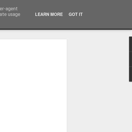
ser-agent
LEARN MORE
GOT IT
rate usage
osa: "Queremos
Volta e aproximá-la
obal"
e da Federação Portuguesa de
ão da Volta a Portugal representa
tão. Cândido Barbosa fala num
ionalização como prioridade para