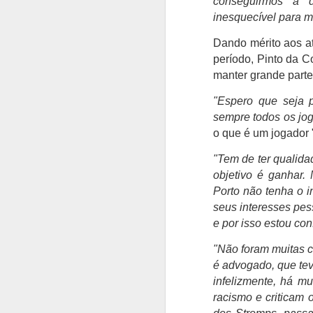
conseguirmos a 
inesquecível para m
Bernardo Silva
AUG
Dando mérito aos at
4
realizou o primeiro
período, Pinto da C
treino no Real Madrid
manter grande parte
Bernardo Silva começou ontem
"Espero que seja 
pré-época do Real Madrid,
realizando exames médicos antes
sempre todos os jo
de integrar o plantel orientado por
o que é um jogador 
José Mourinho.
A
"Tem de ter qualida
Bernardo Silva estava
objetivo é ganhar.
entusiasmado com a nova etapa,
Porto não tenha o 
O
dizendo que estava "muito feliz"
P
seus interesses pes
por vestir a camisola "merengue",
on
à saída da clínica onde foi
e por isso estou con
solicitado para autógrafos, ao lado
"
de Vinicius Júnior e de Brahim
"Não foram muitas c
q
Díaz, que também integraram os
é advogado, que tev
v
trabalhos dos madrilenos.
infelizmente, há m
é
racismo e criticam 
in