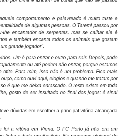
ram por cima e fizeram de conta que não se passou
Lesão de Bednarek deve-se ao maus estado do
UG
2
relvado
egundo informação do departamento clinico do FC Porto, "Jan
quele comportamento e palavreado é muito triste e
dnarek sofreu um estiramento no joelho direito no decorrer da
e mentalidade de algumas pessoas. O Taremi passou por
pertaça Cândido de Oliveira", acabou por ser substituído por
-lhe encantador de serpentes, mas se calhar ele é
ancesco Farioli ao intervalo, rendido por Alan Varela.
rtos e também encanta todos os animais que gostam
 FC Porto diz que Bednarek apresentou queixas físicas ao sexto
é um grande jogador".
inuto do jogo "devido ao mau estado do relvado do Estádio Cidade de
oimbra".
idos. Um é para entrar e outro para sair. Depois, pode
rapidamente ou até podem não entrar, porque estamos
ancesco Farioli teceu duras críticas ao estado do relvado, tanto na
Francesco Farioli “Pusemos fim à discussão sobre
UG
e otite. Para mim, isso não é um problema. Fico mais
te-visão, como após a partida.
2
qual é o clube mais titulado em Portugal”
ouço, como ouvi aqui, elogios e quando me tratam por
sso é que me deixa enrascado. O resto existe em toda
 FC Porto conquistou a 25.ª Supertaça depois de ter vencido o SCU
orreense no Estádio Cidade de Coimbra por 1-0 e “pôs fim à discussão
lhe, gosto de ser insultado no final dos jogos: é sinal
bre qual é o clube mais titulado em Portugal”. Francesco Farioli no
scaldo de “um jogo muito difícil”, reforçou que “as circunstâncias
oram complicadas, mas o resultado foi muito importante” uma vez que
teve dúvidas em escolher a principal vitória alcançada
rmitiu alcançar “uma grande conquista” diante dos “adeptos que
.
roporcionaram um grande ambiente”.
 foi a vitória em Viena. O FC Porto já não era um
e tinha estado em Basileia. No programa eleitoral de