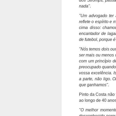
dos Stromps, passa
A
nada"
.
S
"Um advogado ter a
Be
reflete o espírito 
Su
cima disso: chamou
Fr
encantador de laga
O
de futebol, porque 
m
C
"Nós temos dois ouv
ser mais ou menos 
Fr
A
com um princípio d
an
preocupado quando 
vossa excelência. I
O
T
a parte, não ligo. O
so
que ganhamos".
re
f
Pinto da Costa não 
pe
ao longo de 40 anos
p
"O melhor momento
desconhecido porqu