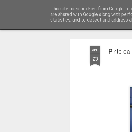
Press Magazine
This site uses cookies from Google to d
are shared with Google along with perf
statistics, and to detect and address a
Magazine
Página inicial
Estatuto Editorial
Sinopse
Ficha 
Pinto da
APR
23