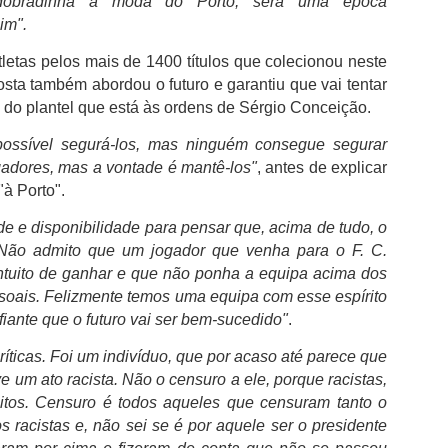
dobradinha à moda do Porto, será uma época
im".
Casey Stoner eleito
FC Porto é o clube
AUG
AUG
letas pelos mais de 1400 títulos que colecionou neste
3
3
pelos fãs como o maior
português com mais
osta também abordou o futuro e garantiu que vai tentar
piloto da Ducati
troféus
 do plantel que está às ordens de Sérgio Conceição.
Os fãs de MotoGP avaliam o
O FC Porto após ter vencido a
possível segurá-los, mas ninguém consegue segurar
legado da Ducati, elevam
Supertaça Candido de Oliveira, no
consistentemente Casey Stoner
passado sábado, isolou-se ainda
gadores, mas a vontade é mantê-los"
, antes de explicar
acima de todos os outros. O
mais como o clube com mais
"à Porto".
australiano assegurou o primeiro
sucesso na competição e com o
campeonato mundial de MotoGP
melhor palmares em Portugal.
"Opiniões do cidadão Pedro Proença nada têm a ver
UG
de e disponibilidade para pensar que, acima de tudo, o
da Ducati em 2007 com uma
2
com as do presidente da FPF"
 Não admito que um jogador que venha para o F. C.
performance extraordinária, 10
Tendo em conta que a Federação
intuito de ganhar e que não ponha a equipa acima dos
 presidente da Federação Portuguesa de Futebol, Pedro
vitórias em corridas e uma
Portuguesa de Futebol considera
roença comentou a polémica relativamente aos áudios publicados,
soais. Felizmente temos uma equipa com esse espírito
margem impressionante de 125
que as duas primeiras finais
de critica a arbitragem nacional.
pontos sobre Dani Pedrosa. O
tiveram caráter oficioso, as
fiante que o futuro vai ser bem-sucedido"
.
domínio de Casey Stoner na
contas são fáceis de fazer e o
Iniciámos hoje a nova temporada, numa grande festa entre equipas
notoriamente difícil GP7 foi
domínio do FC Porto torna-se
ríticas. Foi um indivíduo, que por acaso até parece que
ue representam comunidades e em que o talento dos jogadores são os
lendário.
incontestável.
e um ato racista. Não o censuro a ele, porque racistas,
erdadeiros intervenientes do futebol que interessam. Temos uma
uitos. Censuro é todos aqueles que censuram tanto o
poca preparada, serão dez meses muito intensos, em que os grandes
os racistas e, não sei se é por aquele ser o presidente
teresses desportivos estarão sempre à frente de tudo isto.