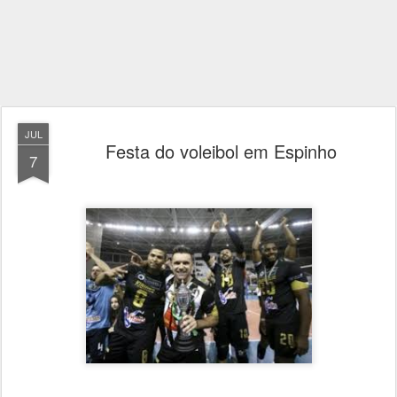
JUL
Festa do voleibol em Espinho
7