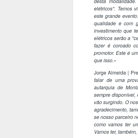
desta modalidade
A
elétricos". Temos 
este grande evento
S
Be
qualidade e com gr
Su
investimento que t
Fr
elétricos serão a "
fazer é coroado c
O
m
promotor. Este é u
C
que isso.»
Fr
Jorge Almeida | Pr
A
an
falar de uma prov
autarquia de Mont
O
T
sempre disponível,
so
vão surgindo. O no
re
agradecimento, tam
f
pe
se nosso parceiro 
p
como vamos ter um
Vamos ter, também,