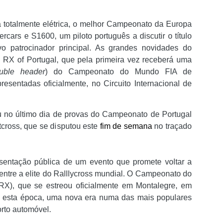
além de acreditar que a presenç
um sinal de que a prova pretende
 totalmente elétrica, o melhor Campeonato da Europa
Naturalmente que não esquece Mu
cars e S1600, um piloto português a discutir o título
adeptos, Cândido Barbosa garant
atualizar a corrida sem perder a li
o patrocinador principal. As grandes novidades do
 RX of Portugal, que pela primeira vez receberá uma
"É um dos passos essenciais para
uble header
) do Campeonato do Mundo FIA de
quando questionado sobre a apost
resentadas oficialmente, no Circuito Internacional de
a presença de equipas e corredor
apenas elevar o nível competitivo
 no último dia de provas do Campeonato de Portugal
tcross, que se disputou este
fim de semana
no traçado
esentação pública de um evento que promete voltar a
entre a elite do Ralllycross mundial. O Campeonato do
X), que se estreou oficialmente em Montalegre, em
r, esta época, uma nova era numa das mais populares
orto automóvel.