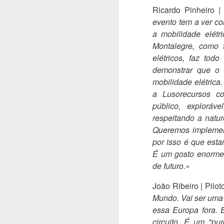
A
Ricardo Pinheiro |
evento tem a ver co
a mobilidade elétr
C
Montalegre, como t
N
elétricos, faz tod
Vi
cl
demonstrar que o 
e
mobilidade elétrica
a Lusorecursos c
público, exploráv
respeitando a natu
A
Queremos implement
por isso é que est
Fr
É um gosto enorme 
Su
ma
de futuro.»
"
João Ribeiro | Pilo
pr
Mundo. Vai ser uma 
u
essa Europa fora. 
p
circuito. É um "pur
de