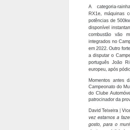
A categoria-rai
RX1e, máquinas c
Bernardo Silva
AUG
potências de 500kw
4
realizou o primeiro
disponível instant
treino no Real Madrid
combustão vão ma
Bernardo Silva começou ontem
integrados no Camp
pré-época do Real Madrid,
realizando exames médicos antes
em 2022. Outro fort
de integrar o plantel orientado por
a disputar o Campe
José Mourinho.
português João Ri
A
europeu, após pódio
Bernardo Silva estava
entusiasmado com a nova etapa,
O
Momentos antes d
dizendo que estava "muito feliz"
P
por vestir a camisola "merengue",
Campeonato do Mund
on
à saída da clínica onde foi
do Clube Automóvel
solicitado para autógrafos, ao lado
patrocinador da pro
"
de Vinicius Júnior e de Brahim
q
Díaz, que também integraram os
David Teixeira | Vi
v
trabalhos dos madrilenos.
vez estamos a faze
é
gosto, para o muni
in