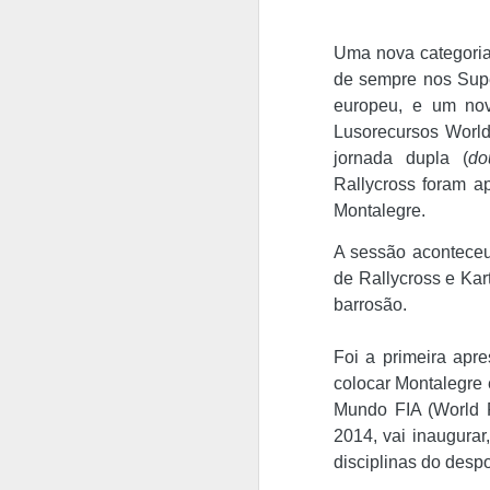
Uma nova categoria
de sempre nos Super
europeu, e um nov
Lusorecursos World
jornada dupla (
do
Rallycross foram ap
Montalegre.
A sessão aconteceu
de Rallycross e Kar
barrosão.
Foi a primeira apr
colocar Montalegre 
Mundo FIA (World R
2014, vai inaugura
disciplinas do desp