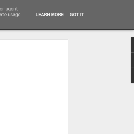
ser-agent
LEARN MORE
GOT IT
rate usage
osa: "Queremos
Volta e aproximá-la
obal"
e da Federação Portuguesa de
ão da Volta a Portugal representa
tão. Cândido Barbosa fala num
ionalização como prioridade para