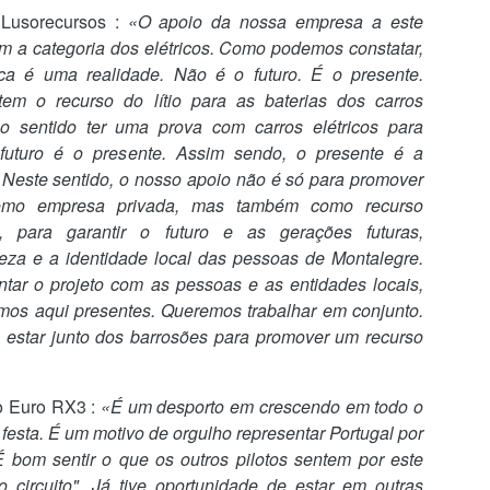
FC Porto venceu o SCU Torreense (1-0)
UG
 Lusorecursos
:
«O apoio da nossa empresa a este
2
O FC Porto venceu o SCU Torrense por 1-0 e juntou a 25.ª
m a categoria dos elétricos. Como podemos constatar,
Supertaça Cândido de Oliveira ao 31.º título nacional. Em
ica é uma realidade. Não é o futuro. É o presente.
oimbra, onde já haviam erguido o troféu por três vezes, os Campeões
em o recurso do lítio para as baterias dos carros
acionais bateram os detentores da Taça de Portugal com um golo de
o o sentido ter uma prova com carros elétricos para
ctor Froholdt e isolaram-se ainda mais como o mais titulado dos
ubes portugueses: a partir de agora, passam a ser 88 os troféus
futuro é o presente. Assim sendo, o presente é a
xpostos no Museu FC Porto.
. Neste sentido, o nosso apoio não é só para promover
omo empresa privada, mas também como recurso
el, para garantir o futuro e as gerações futuras,
reza e a identidade local das pessoas de Montalegre.
Francesco Farioli o FC Porto não pode "gastar 20
UG
ar o projeto com as pessoas e as entidades locais,
1
milhões aqui e 30 milhões ali"
amos aqui presentes. Queremos trabalhar em conjunto.
ancesco Farioli na conferencia de imprensa na antevisão do jogo da
estar junto dos barrosões para promover um recurso
pertaça frente ao Torreense, referiu que é preciso reforçar o plantel,
s está ciente das possibilidades financeiras do clube.
Acho que trabalhámos da forma correta durante a pré-época, desde o
to Euro RX3
:
«É um desporto em crescendo em todo o
imeiro dia. Obviamente que este tem sido o nosso objetivo, tínhamos
festa. É um motivo de orgulho representar Portugal por
ma contagem decrescente para chegar a este dia na melhor forma
É bom sentir o que os outros pilotos sentem por este
ossível. penso que mentalmente e fisicamente estamos onde temos
o circuito". Já tive oportunidade de estar em outras
 estar.