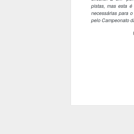
pistas, mas esta é
A
necessárias para o
pelo Campeonato d
P
ga
se
"
t
i
P
J
O
l
co
A
L
Lo
e