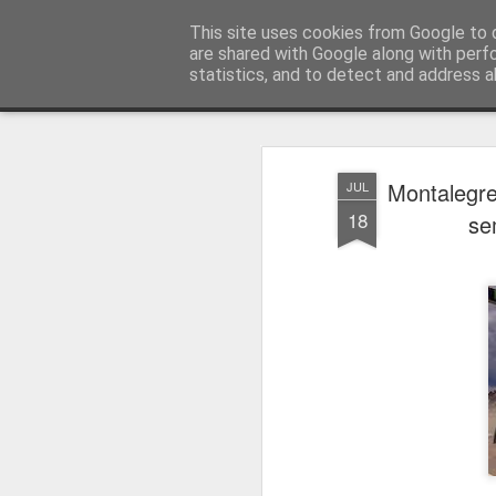
Press Magazine
This site uses cookies from Google to d
are shared with Google along with perf
statistics, and to detect and address a
Magazine
Página inicial
Estatuto Editorial
Sinopse
Ficha 
Montalegre
JUL
18
se