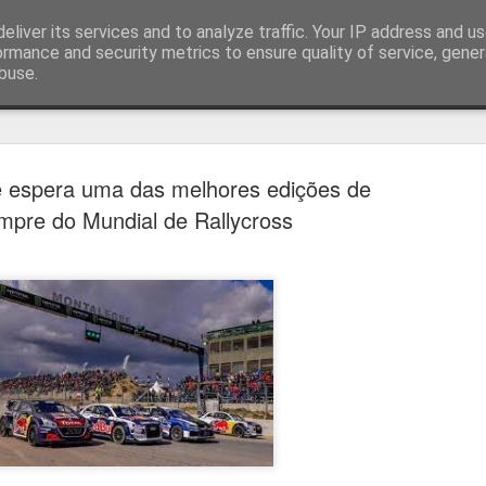
eliver its services and to analyze traffic. Your IP address and u
ormance and security metrics to ensure quality of service, gene
buse.
técnica
 espera uma das melhores edições de
mpre do Mundial de Rallycross
Cândido Barb
AUG
5
modernizar a 
do ciclismo gl
Para Cândido Barbosa, president
Ciclismo, o regresso à organizaç
mais do que uma mudança de ges
"novo ciclo" e assume a internac