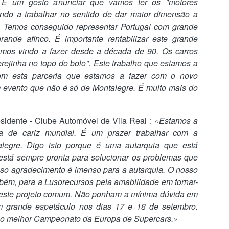
. É um gosto anunciar que vamos ter os "motores
Lesão de Bednarek deve-se ao maus estado do
UG
2
vindo a trabalhar no sentido de dar maior dimensão a
relvado
. Temos conseguido representar Portugal com grande
egundo informação do departamento clinico do FC Porto, "Jan
dnarek sofreu um estiramento no joelho direito no decorrer da
ande afinco. É importante rentabilizar este grande
pertaça Cândido de Oliveira", acabou por ser substituído por
emos vindo a fazer desde a década de 90. Os carros
ancesco Farioli ao intervalo, rendido por Alan Varela.
cerejinha no topo do bolo". Este trabalho que estamos a
om esta parceria que estamos a fazer com o novo
 FC Porto diz que Bednarek apresentou queixas físicas ao sexto
inuto do jogo "devido ao mau estado do relvado do Estádio Cidade de
m evento que não é só de Montalegre. É muito mais do
oimbra".
ancesco Farioli teceu duras críticas ao estado do relvado, tanto na
Francesco Farioli “Pusemos fim à discussão sobre
esidente - Clube Automóvel de Vila Real
:
«Estamos a
UG
te-visão, como após a partida.
2
qual é o clube mais titulado em Portugal”
a de cariz mundial. É um prazer trabalhar com a
alegre. Digo isto porque é uma autarquia que está
 FC Porto conquistou a 25.ª Supertaça depois de ter vencido o SCU
orreense no Estádio Cidade de Coimbra por 1-0 e “pôs fim à discussão
 está sempre pronta para solucionar os problemas que
bre qual é o clube mais titulado em Portugal”. Francesco Farioli no
sso agradecimento é imenso para a autarquia. O nosso
scaldo de “um jogo muito difícil”, reforçou que “as circunstâncias
bém, para a Lusorecursos pela amabilidade em tornar-
oram complicadas, mas o resultado foi muito importante” uma vez que
rmitiu alcançar “uma grande conquista” diante dos “adeptos que
neste projeto comum. Não ponham a mínima dúvida em
roporcionaram um grande ambiente”.
 grande espetáculo nos dias 17 e 18 de setembro.
 o melhor Campeonato da Europa de Supercars.»