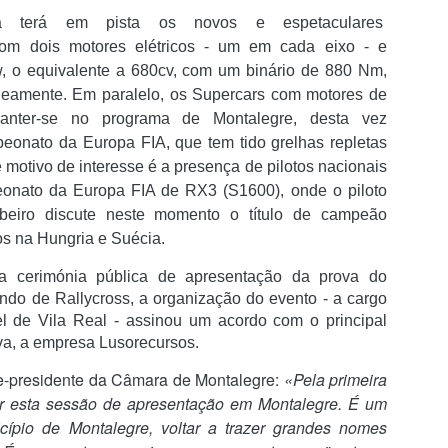
nha terá em pista os novos e espetaculares
om dois motores elétricos - um em cada eixo - e
Casey Stoner eleito
FC Porto é o clube
AUG
AUG
, o equivalente a 680cv, com um binário de 880 Nm,
3
3
pelos fãs como o maior
português com mais
aneamente. Em paralelo, os Supercars com motores de
piloto da Ducati
troféus
nter-se no programa de Montalegre, desta vez
Os fãs de MotoGP avaliam o
O FC Porto após ter vencido a
eonato da Europa FIA, que tem tido grelhas repletas
legado da Ducati, elevam
Supertaça Candido de Oliveira, no
consistentemente Casey Stoner
passado sábado, isolou-se ainda
e motivo de interesse é a presença de pilotos nacionais
acima de todos os outros. O
mais como o clube com mais
onato da Europa FIA de RX3 (S1600), onde o piloto
australiano assegurou o primeiro
sucesso na competição e com o
beiro discute neste momento o título de campeão
campeonato mundial de MotoGP
melhor palmares em Portugal.
"Opiniões do cidadão Pedro Proença nada têm a ver
UG
s na Hungria e Suécia.
da Ducati em 2007 com uma
2
com as do presidente da FPF"
performance extraordinária, 10
Tendo em conta que a Federação
 presidente da Federação Portuguesa de Futebol, Pedro
a cerimónia pública de apresentação da prova do
vitórias em corridas e uma
Portuguesa de Futebol considera
roença comentou a polémica relativamente aos áudios publicados,
margem impressionante de 125
que as duas primeiras finais
o de Rallycross, a organização do evento - a cargo
de critica a arbitragem nacional.
pontos sobre Dani Pedrosa. O
tiveram caráter oficioso, as
 de Vila Real - assinou um acordo com o principal
domínio de Casey Stoner na
contas são fáceis de fazer e o
va, a empresa Lusorecursos.
Iniciámos hoje a nova temporada, numa grande festa entre equipas
notoriamente difícil GP7 foi
domínio do FC Porto torna-se
ue representam comunidades e em que o talento dos jogadores são os
lendário.
incontestável.
ce-presidente da Câmara de Montalegre
:
«Pela primeira
erdadeiros intervenientes do futebol que interessam. Temos uma
r esta sessão de apresentação em Montalegre. É um
poca preparada, serão dez meses muito intensos, em que os grandes
cípio de Montalegre, voltar a trazer grandes nomes
teresses desportivos estarão sempre à frente de tudo isto.