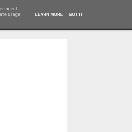
ser-agent
LEARN MORE
GOT IT
rate usage
zou o
eal Madrid
 Real Madrid,
o plantel orientado
ova etapa, dizendo
la "merengue", à saída