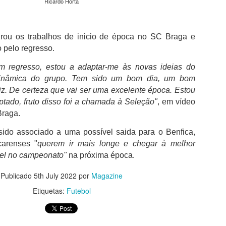
Ricardo Horta
da clínica onde foi solicitado para autógrafos
Júnior e de Brahim Díaz, que também integr
madrilenos.
grou os trabalhos de inicio de época no SC Braga e
Bernardo Silva que esteve ao serviço da sel
o pelo regresso.
Mundial2026, cumpriu nove épocas no City,
76 golos.Neste período, conquistou 19 trofé
m regresso, estou a adaptar-me às novas ideias do
City com destaque para os seis títulos da P
inclusive o inédito "tetra" do futebol inglês e
dinâmica do grupo. Tem sido um bom dia, um bom
primeira e única Liga dos Campeões da histó
liz. De certeza que vai ser uma excelente época. Estou
2022/23.
tado, fruto disso foi a chamada à Seleção"
, em vídeo
Braga.
sido associado a uma possível saida para o Benfica,
carenses "
querem ir mais longe e chegar à melhor
vel no campeonato"
na próxima época.
Publicado
5th July 2022
por
Magazine
Etiquetas:
Futebol