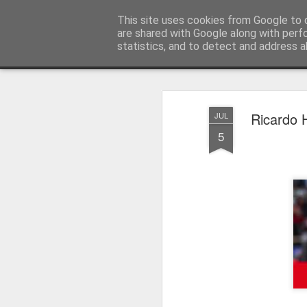
Press Magazine
This site uses cookies from Google to d
are shared with Google along with perf
statistics, and to detect and address a
Magazine
Página inicial
Estatuto Editorial
Sinopse
Ficha 
Ricardo 
JUL
5