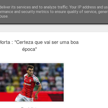
eliver its services and to analyze traffic. Your IP address and u
ormance and security metrics to ensure quality of service, gene
buse.
técnica
Horta : "Certeza que vai ser uma boa
época"
Bernardo Silva reali
AUG
4
primeiro treino no R
Bernardo Silva começou ontem pré-época do
realizando exames médicos antes de integrar 
por José Mourinho.
Bernardo Silva estava entusiasmado com a n
que estava "muito feliz" por vestir a camiso