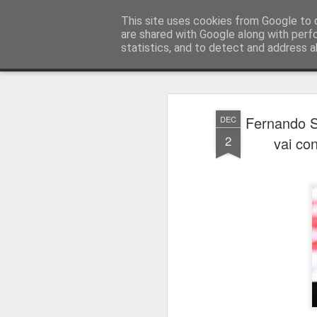
Press Magazine
This site uses cookies from Google to d
are shared with Google along with perf
statistics, and to detect and address a
Magazine
Página inicial
Estatuto Editorial
Sinopse
Ficha 
Fernando S
DEC
2
vai co