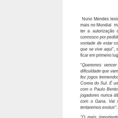
Nuno Mendes
les
mais no Mundial ma
ter a autorização
connosco por pedid
vontade de estar co
que se vive aqui
",
ficar em primeiro lu
"
Queremos vencer 
dificuldade que vam
fez jogos tremendo
Coreia do Sul. É u
com o Paulo Bento.
jogadores nunca dã
com o Gana. Vai s
tentaremos evoluir"
.
"O mais important