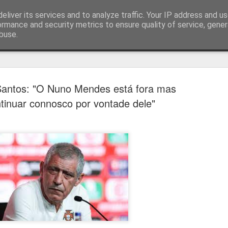
eliver its services and to analyze traffic. Your IP address and u
ormance and security metrics to ensure quality of service, gene
buse.
técnica
antos: "O Nuno Mendes está fora mas
ntinuar connosco por vontade dele"
Cândido Barb
AUG
5
modernizar a 
do ciclismo gl
Para Cândido Barbosa, president
Ciclismo, o regresso à organizaç
mais do que uma mudança de ges
"novo ciclo" e assume a internac