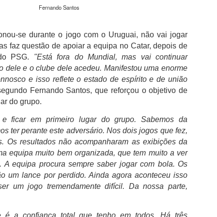
além de acreditar que a presenç
Fernando Santos
um sinal de que a prova pretende
Naturalmente que não esquece Mu
ionou-se durante o jogo com o Uruguai,
não vai jogar
adeptos, Cândido Barbosa garant
s faz questão de apoiar a equipa no Catar, depois de
atualizar a corrida sem perder a li
 do PSG.
"Está fora do Mundial, mas vai continuar
"É um dos passos essenciais para
o dele e o clube dele acedeu. Manifestou uma enorme
quando questionado sobre a apost
nnosco e isso reflete o estado de espírito e de união
a presença de equipas e corredor
 segundo Fernando Santos, que reforçou o objetivo de
apenas elevar o nível competitivo
gar do grupo.
e ficar em primeiro lugar do grupo. Sabemos da
os ter perante este adversário. Nos dois jogos que fez,
s. Os resultados não acompanharam as exibições da
ma equipa muito bem organizada, que tem muito a ver
 A equipa procura sempre saber jogar com bola. Os
o um lance por perdido. Ainda agora aconteceu isso
er um jogo tremendamente difícil. Da nossa parte,
e é a confiança total que tenho em todos. Há três