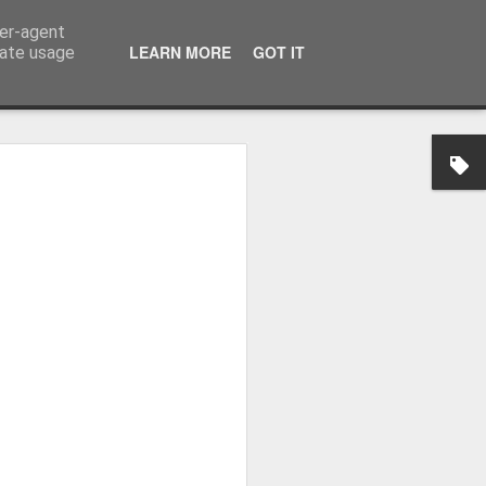
ser-agent
LEARN MORE
GOT IT
rate usage
osa: "Queremos
Volta e aproximá-la
obal"
e da Federação Portuguesa de
ão da Volta a Portugal representa
tão. Cândido Barbosa fala num
ionalização como prioridade para