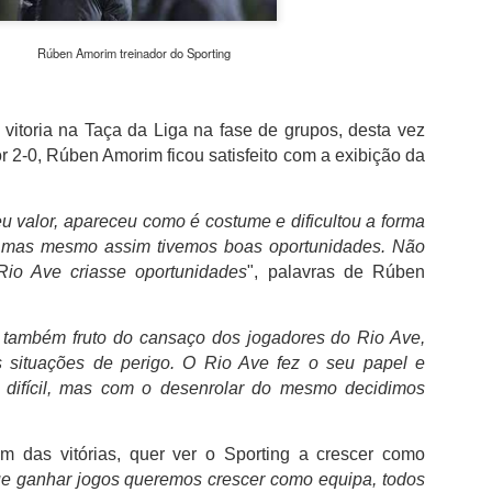
não desperdiçou e acabou por sair para intervalo a vencer por 1-0,
com golo marcado aos 32 minutos por intermédio de Georgios
Koutsias.
Rúben Amorim treinador do Sporting
O Estoril já na segunda parte estava determinado a dar a volta ao
resultado, acabou por empatar a partida aos 72 minutos por
intermédio de Begraoui.
vitoria na Taça da Liga na fase de grupos, desta vez
or 2-0, Rúben Amorim ficou satisfeito com a exibição da
As duas equipas ainda tentaram a vitória, mantendo-se a igualdad
no marcador até final do jogo.
u valor, apareceu como é costume e dificultou a forma
, mas mesmo assim tivemos boas oportunidades. Não
Rio Ave criasse oportunidades
", palavras de Rúben
 também fruto do cansaço dos jogadores do Rio Ave,
 situações de perigo. O Rio Ave fez o seu papel e
 difícil, mas com o desenrolar do mesmo decidimos
ém das vitórias, quer ver o Sporting a crescer como
e ganhar jogos queremos crescer como equipa, todos