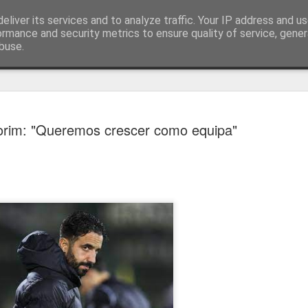
eliver its services and to analyze traffic. Your IP address and u
ormance and security metrics to ensure quality of service, gene
buse.
técnica
rim: "Queremos crescer como equipa"
Estoril e Famalicão empatam no
AUG
7
arranque do campeonato
Estoril e Famalicão fizeram o jogo de arranque do campeonato
português, a jogar em casa o Estoril empatou com o Famalicão (1
1) com golos de Koutsias e Begraoui.
O Estoril a jogar em casa, entrou mais forte não sendo capaz de
concretizar as oportunidades criadas. Por sua vez, o Famalicão