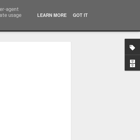
ser-agent
LEARN MORE
GOT IT
rate usage
-