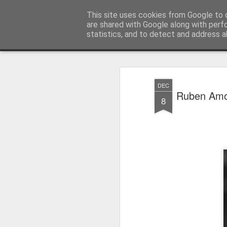
Press Magazine
This site uses cookies from Google to d
are shared with Google along with perf
statistics, and to detect and address a
Magazine
Página inicial
Estatuto Editorial
Sinopse
Ficha 
DEC
Ruben Amo
8