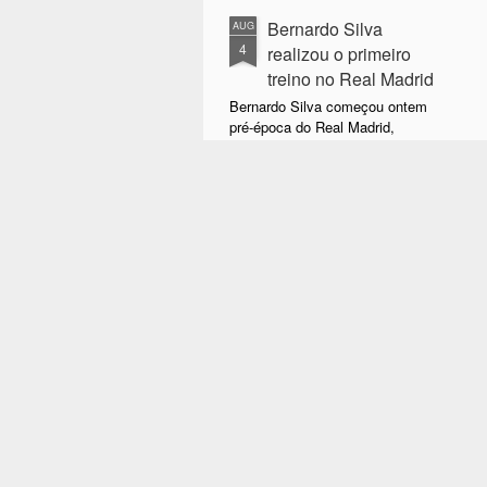
Bernardo Silva
AUG
4
realizou o primeiro
treino no Real Madrid
Bernardo Silva começou ontem
pré-época do Real Madrid,
realizando exames médicos antes
de integrar o plantel orientado por
José Mourinho.
A
Bernardo Silva estava
entusiasmado com a nova etapa,
O
dizendo que estava "muito feliz"
P
por vestir a camisola "merengue",
on
à saída da clínica onde foi
solicitado para autógrafos, ao lado
"
de Vinicius Júnior e de Brahim
q
Díaz, que também integraram os
v
trabalhos dos madrilenos.
é
in
A