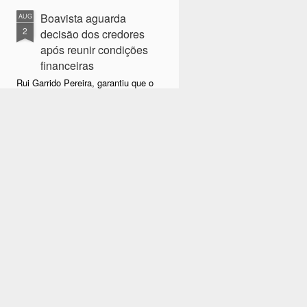
Boavista aguarda
AUG
2
decisão dos credores
após reunir condições
financeiras
Rui Garrido Pereira, garantiu que o
Boavista FC já assegurou os
meios financeiros necessários
para sustentar a operação de
recuperação e mostrou-se
otimista quanto à aprovação do
plano que permitirá reabrir a
instituição.
Rui Garrido Pereira explicou que o
plano de recuperação foi
apresentado após a alteração da
lista de credores, registada em
junho, e aguarda agora votação
em assembleia. "Temos os
valores necessários para a
operação".