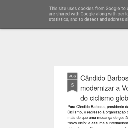
Press Magazine
This site uses cookies from Google to d
are shared with Google along with perf
statistics, and to detect and address a
Magazine
Página inicial
Estatuto Editorial
Sinopse
Ficha 
Cândido Barbo
AUG
5
modernizar a Vo
do ciclismo glob
Para Cândido Barbosa, presidente 
Ciclismo, o regresso à organização 
mais do que uma mudança de gestão
"novo ciclo" e assume a internacion