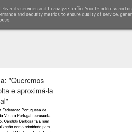
eliver its services and to analyze traffic. Your IP address and u
ormance and security metrics to ensure quality of service, gene
buse.
técnica
sa: "Queremos
lta e aproximá-la
al"
da Federação Portuguesa de
da Volta a Portugal representa
. Cândido Barbosa fala num
alização como prioridade para