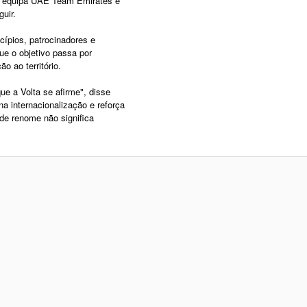
da equipa UAE Team Emirates é
guir.
ípios, patrocinadores e
ue o objetivo passa por
ão ao território.
e a Volta se afirme", disse
a internacionalização e reforça
de renome não significa