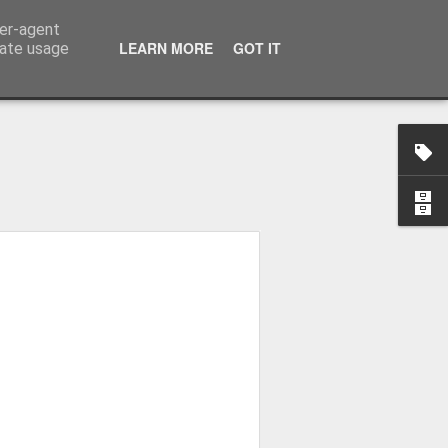
ser-agent
LEARN MORE
GOT IT
rate usage