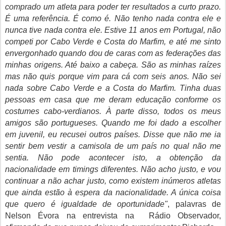
comprado um atleta para poder ter resultados a curto prazo.
É uma referência. É como é. Não tenho nada contra ele e
nunca tive nada contra ele. Estive 11 anos em Portugal, não
competi por Cabo Verde e Costa do Marfim, e até me sinto
envergonhado quando dou de caras com as federações das
minhas origens. Até baixo a cabeça. São as minhas raízes
mas não quis porque vim para cá com seis anos. Não sei
nada sobre Cabo Verde e a Costa do Marfim. Tinha duas
pessoas em casa que me deram educação conforme os
costumes cabo-verdianos. À parte disso, todos os meus
amigos são portugueses. Quando me foi dado a escolher
em juvenil, eu recusei outros países. Disse que não me ia
sentir bem vestir a camisola de um país no qual não me
sentia. Não pode acontecer isto, a obtenção da
nacionalidade em timings diferentes. Não acho justo, e vou
continuar a não achar justo, como existem inúmeros atletas
que ainda estão à espera da nacionalidade. A única coisa
que quero é igualdade de oportunidade"
, palavras de
Nelson Évora na entrevista na Rádio Observador,