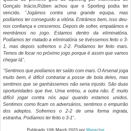
Gonçalo Inácio,Rúben achou que o Sporting podia ter
vencido. "
Jogámos contra uma grande equipa, mas
podíamos ter conseguido a vitória. Entrámos bem, isso deu-
nos confiança e crescemos. Depois de sofrer, empatámos e
reentrámos no jogo. Estamos dentro da eliminatória.
Podíamos ter matado a eliminatória se tivéssemos feito o 3-
1, mas depois sofremos o 2-2. Podíamos ter feito mais.
Temos de focar no próximo jogo porque é assim que vamos
chegar lá"
.
"Sentimos que podíamos ter saído com mais. O Arsenal joga
muito bem, é difícil contrariar a posse de bola deles, mas
sentimos que se ganhássemos não seria injusto. São duas
oportunidades que tive. Uma entrou, a outra não. É muito
difícil jogar contra nós aqui quando estamos unidos.
Sentimos como ficam os adversários, sentimos o empurrão
dos adeptos. Sofremos o 2-2 de uma forma ingrata,
estranha. Podíamos ter feito o 3-1
".
Publicado
10th March 2023
por
Magazine