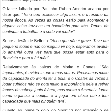
O lance falhado por Paulinho Rúben Amorim acabou por
dizer que: "
Teria que acontecer algo assim, é o resumo da
nossa época. As vezes as coisas estão para acontecer e
alguma coisa traz-nos um bocadinho para trás. Temos de
continuar a trabalhar e a sorte vai mudar".
Sobre a lesão de Bellerín:
"Acho que não é grave. Teve um
pequeno toque e não conseguiu vir hoje, esperamos avaliá-
lo amanhã outra vez para que possa estar apto para o
Boavista e para a 2.ª mão
".
Relativamente ás baixas de Morita e Coates: "
São
importantes, é evidente que temos outros. Precisamos muito
da capacidade do Morita ter a bola, e o Coates às vezes a
jogar subidos não se nota muito a importância dele a retirar
lances de cabeça junto à área, mas contra o Arsenal a forma
como organiza a equipa e a jogar em bloco baixo tem
capacidade que mais ninguém tem".
Quanto ao primeiro golo do Sporting por intermédio de