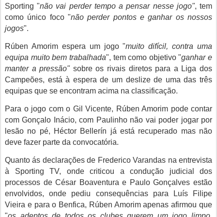
Sporting "
não vai perder tempo a pensar nesse jogo"
, tem
como único foco "
não perder pontos e ganhar os nossos
jogos
".
Rúben Amorim espera um jogo "
muito difícil, contra uma
equipa muito bem trabalhada
", tem como objetivo "
ganhar e
manter a pressão"
sobre os rivais diretos para a Liga dos
Campeões, está à espera de um deslize de uma das três
equipas que se encontram acima na classificação.
Para o jogo com o Gil Vicente, Rúben Amorim pode contar
com Gonçalo Inácio, com Paulinho não vai poder jogar por
lesão no pé, Héctor Bellerín já está recuperado mas não
deve fazer parte da convocatória.
Quanto ás declarações de Frederico Varandas na entrevista
à Sporting TV, onde criticou a condução judicial dos
processos de César Boaventura e Paulo Gonçalves estão
envolvidos, onde pediu consequências para Luís Filipe
Vieira e para o Benfica, Rúben Amorim apenas afirmou que
"
os adeptos de todos os clubes querem um jogo limpo,