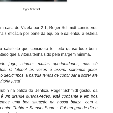
além de acreditar que a presenç
um sinal de que a prova pretende
Roger Schmidt
Naturalmente que não esquece Mu
adeptos, Cândido Barbosa garant
atualizar a corrida sem perder a li
m casa do Vizela por 2-1, Roger Schmidt considerou
ais eficácia por parte da equipa e salientou a estreia
"É um dos passos essenciais para
quando questionado sobre a apost
a presença de equipas e corredor
apenas elevar o nível competitivo
u satisfeito que considera ter feito quase tudo bem,
ado que a vitoria tenha sido pela margem mínima.
de jogo, criámos muitas oportunidades, mas só
los. O futebol às vezes é assim: sofremos golos
o decidirmos a partida temos de continuar a sofrer até
itória justa
".
rubin na baliza do Benfica, Roger Schmidt gostou da
 é um grande guarda-redes, está confiante e em boa
temos uma boa situação na nossa baliza, com a
na entre Trubin e Samuel Soares. Foi um grande dia e