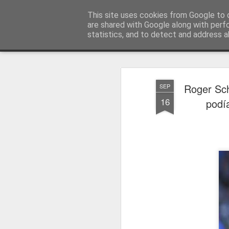
Press Magazine
This site uses cookies from Google to d
are shared with Google along with perf
statistics, and to detect and address a
Magazine
Página inicial
Estatuto Editorial
Sinopse
Ficha 
Roger Sch
SEP
16
podí