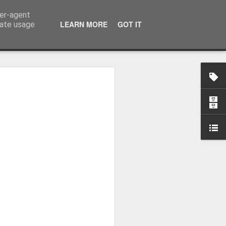
ser-agent
LEARN MORE
GOT IT
rate usage
osa: "Queremos
Volta e aproximá-la
obal"
e da Federação Portuguesa de
ão da Volta a Portugal representa
tão. Cândido Barbosa fala num
ionalização como prioridade para