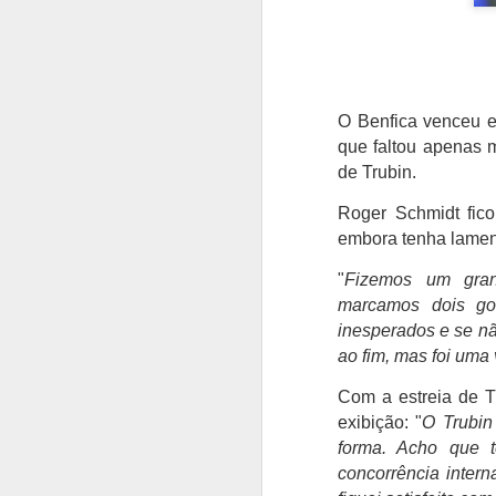
O Benfica venceu e
que faltou apenas m
de Trubin.
Roger Schmidt
fico
embora tenha lament
"
Fizemos um gran
marcamos dois go
inesperados e se nã
ao fim, mas foi uma v
Com a estreia de T
exibição: "
O Trubin
forma. Acho que 
concorrência inter