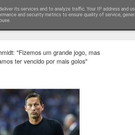
eliver its services and to analyze traffic. Your IP address and u
ormance and security metrics to ensure quality of service, gene
buse.
técnica
midt: "Fizemos um grande jogo, mas
amos ter vencido por mais golos"
Cândido Barb
AUG
5
modernizar a 
do ciclismo gl
Para Cândido Barbosa, president
Ciclismo, o regresso à organizaç
mais do que uma mudança de ges
"novo ciclo" e assume a internac