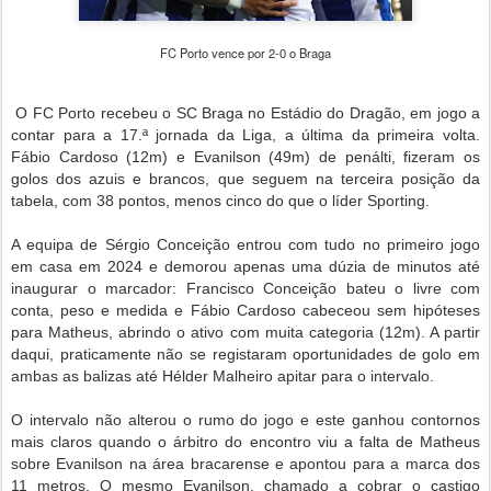
FC Porto vence por 2-0 o Braga
O FC Porto recebeu o SC Braga no Estádio do Dragão, em jogo a
contar para a 17.ª jornada da Liga, a última da primeira volta.
Fábio Cardoso (12m) e Evanilson (49m) de penálti, fizeram os
golos dos azuis e brancos, que seguem na terceira posição da
tabela, com 38 pontos, menos cinco do que o líder Sporting.
A equipa de Sérgio Conceição entrou com tudo no primeiro jogo
em casa em 2024 e demorou apenas uma dúzia de minutos até
inaugurar o marcador: Francisco Conceição bateu o livre com
conta, peso e medida e Fábio Cardoso cabeceou sem hipóteses
para Matheus, abrindo o ativo com muita categoria (12m). A partir
daqui, praticamente não se registaram oportunidades de golo em
ambas as balizas até Hélder Malheiro apitar para o intervalo.
O intervalo não alterou o rumo do jogo e este ganhou contornos
mais claros quando o árbitro do encontro viu a falta de Matheus
sobre Evanilson na área bracarense e apontou para a marca dos
11 metros. O mesmo Evanilson, chamado a cobrar o castigo