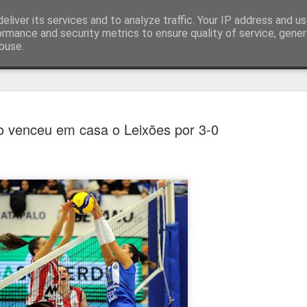
eliver its services and to analyze traffic. Your IP address and u
ormance and security metrics to ensure quality of service, gene
buse.
técnica
o venceu em casa o Leixões por 3-0
Cândido Barb
AUG
5
modernizar a 
do ciclismo gl
Para Cândido Barbosa, president
Ciclismo, o regresso à organizaç
mais do que uma mudança de ges
"novo ciclo" e assume a internac