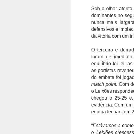
Sob o olhar atento
dominantes no seg
Bernardo Silva
AUG
nunca mais largara
4
realizou o primeiro
defensivos e implac
treino no Real Madrid
da vitória com um tr
Bernardo Silva começou ontem
pré-época do Real Madrid,
realizando exames médicos antes
O terceiro e derra
de integrar o plantel orientado por
foram de imediato 
José Mourinho.
equilíbrio foi lei: a
A
as portistas revert
Bernardo Silva estava
do embate foi joga
entusiasmado com a nova etapa,
O
dizendo que estava "muito feliz"
match point
. Com d
P
por vestir a camisola "merengue",
o Leixões responde
on
à saída da clínica onde foi
chegou o 25-25 e, 
solicitado para autógrafos, ao lado
"
evidência. Com um b
de Vinicius Júnior e de Brahim
q
equipa fechar com 28
Díaz, que também integraram os
v
trabalhos dos madrilenos.
é
“
Estávamos a comete
in
o Leixões crescess