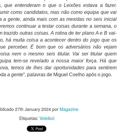
Lesão de Bednarek deve-se ao maus estado do
UG
s, que entenderam o que o Leixões estava a fazer.
2
relvado
umir como candidatos, mas não como equipa que vai
egundo informação do departamento clinico do FC Porto, "Jan
a a gente, ainda mais com as mexidas no seis inicial
dnarek sofreu um estiramento no joelho direito no decorrer da
eremos continuar a testar coisas durante a semana, o
pertaça Cândido de Oliveira", acabou por ser substituído por
 trazido outras coisas. A rotina de ter plano A e B vai-
ancesco Farioli ao intervalo, rendido por Alan Varela.
uro, há muita coisa a acontecer dentro do jogo que os
 FC Porto diz que Bednarek apresentou queixas físicas ao sexto
 que perceber. É bom que os adversários não vejam
inuto do jogo "devido ao mau estado do relvado do Estádio Cidade de
sa nem o mesmo seis titular. Vai ser titular quem
oimbra".
equipa tem-se revelado a nossa maior força. Há que
nova, temos de lhes dar oportunidades para sentirem
ancesco Farioli teceu duras críticas ao estado do relvado, tanto na
Francesco Farioli “Pusemos fim à discussão sobre
UG
te-visão, como após a partida.
oda a gente
”, palavras de Miguel Coelho após o jogo.
2
qual é o clube mais titulado em Portugal”
 FC Porto conquistou a 25.ª Supertaça depois de ter vencido o SCU
orreense no Estádio Cidade de Coimbra por 1-0 e “pôs fim à discussão
bre qual é o clube mais titulado em Portugal”. Francesco Farioli no
scaldo de “um jogo muito difícil”, reforçou que “as circunstâncias
oram complicadas, mas o resultado foi muito importante” uma vez que
blicado
27th January 2024
por
Magazine
rmitiu alcançar “uma grande conquista” diante dos “adeptos que
Etiquetas:
Voleibol
roporcionaram um grande ambiente”.