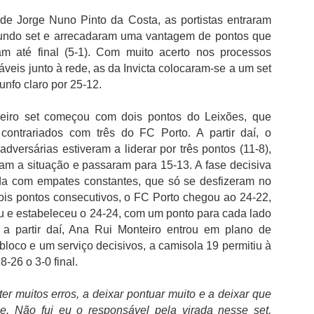
 de Jorge Nuno Pinto da Costa, as portistas entraram
undo set e arrecadaram uma vantagem de pontos que
Casey Stoner eleito
FC Porto é o clube
AUG
AUG
m até final (5-1). Com muito acerto nos processos
3
3
pelos fãs como o maior
português com mais
áveis junto à rede, as da Invicta colocaram-se a um set
piloto da Ducati
troféus
iunfo claro por 25-12.
Os fãs de MotoGP avaliam o
O FC Porto após ter vencido a
legado da Ducati, elevam
Supertaça Candido de Oliveira, no
consistentemente Casey Stoner
passado sábado, isolou-se ainda
deiro set começou com dois pontos do Leixões, que
acima de todos os outros. O
mais como o clube com mais
contrariados com três do FC Porto. A partir daí, o
australiano assegurou o primeiro
sucesso na competição e com o
s adversárias estiveram a liderar por três pontos (11-8),
campeonato mundial de MotoGP
melhor palmares em Portugal.
"Opiniões do cidadão Pedro Proença nada têm a ver
UG
eram a situação e passaram para 15-13. A fase decisiva
da Ducati em 2007 com uma
2
com as do presidente da FPF"
da com empates constantes, que só se desfizeram no
performance extraordinária, 10
Tendo em conta que a Federação
 presidente da Federação Portuguesa de Futebol, Pedro
vitórias em corridas e uma
Portuguesa de Futebol considera
ois pontos consecutivos, o FC Porto chegou ao 24-22,
roença comentou a polémica relativamente aos áudios publicados,
margem impressionante de 125
que as duas primeiras finais
u e estabeleceu o 24-24, com um ponto para cada lado
de critica a arbitragem nacional.
pontos sobre Dani Pedrosa. O
tiveram caráter oficioso, as
a partir daí, Ana Rui Monteiro entrou em plano de
domínio de Casey Stoner na
contas são fáceis de fazer e o
Iniciámos hoje a nova temporada, numa grande festa entre equipas
loco e um serviço decisivos, a camisola 19 permitiu à
notoriamente difícil GP7 foi
domínio do FC Porto torna-se
ue representam comunidades e em que o talento dos jogadores são os
-26 o 3-0 final.
lendário.
incontestável.
erdadeiros intervenientes do futebol que interessam. Temos uma
poca preparada, serão dez meses muito intensos, em que os grandes
r muitos erros, a deixar pontuar muito e a deixar que
teresses desportivos estarão sempre à frente de tudo isto.
e. Não fui eu o responsável pela virada nesse set,