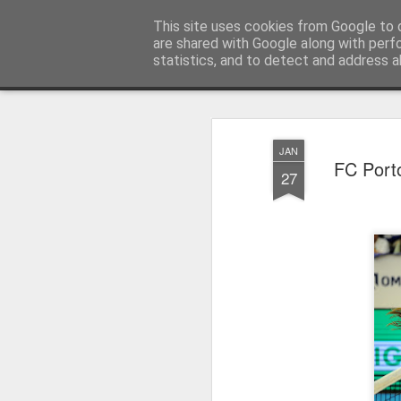
Press Magazine
This site uses cookies from Google to d
are shared with Google along with perf
statistics, and to detect and address a
Magazine
Página inicial
Estatuto Editorial
Sinopse
Ficha 
JAN
FC Port
27