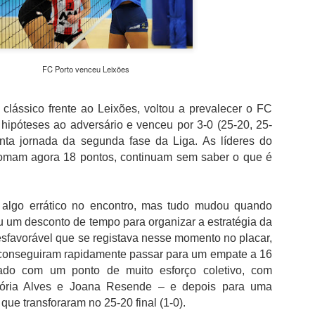
além de acreditar que a presenç
um sinal de que a prova pretende
Naturalmente que não esquece Mu
adeptos, Cândido Barbosa garant
atualizar a corrida sem perder a li
FC Porto venceu Leixões
"É um dos passos essenciais para
quando questionado sobre a apost
clássico frente ao Leixões, voltou a prevalecer o FC
a presença de equipas e corredor
hipóteses ao adversário e venceu por 3-0 (25-20, 25-
apenas elevar o nível competitivo
nta jornada da segunda fase da Liga. As líderes do
omam agora 18 pontos, continuam sem saber o que é
 algo errático no encontro, mas tudo mudou quando
 um desconto de tempo para organizar a estratégia da
sfavorável que se registava nesse momento no placar,
 conseguiram rapidamente passar para um empate a 16
ado com um ponto de muito esforço coletivo, com
tória Alves e Joana Resende – e depois para uma
ue transforaram no 25-20 final (1-0).