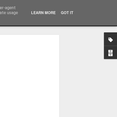
ser-agent
LEARN MORE
GOT IT
rate usage
osa: "Queremos
Volta e aproximá-la
obal"
e da Federação Portuguesa de
ão da Volta a Portugal representa
tão. Cândido Barbosa fala num
ionalização como prioridade para