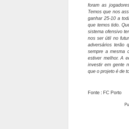
A
foram as jogadore
Temos que nos ass
S
ganhar 25-10 a tod
Be
que temos tido. Qu
Su
sistema ofensivo tem
Fr
nos ser útil no fut
O
adversários terão
m
sempre a mesma coi
C
estiver melhor. A 
investir em gente 
Fr
A
an
que o projeto é de t
O
T
so
Fonte : FC Porto
re
f
Pu
pe
p