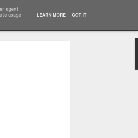
ser-agent
LEARN MORE
GOT IT
rate usage
zou o
eal Madrid
 Real Madrid,
o plantel orientado
ova etapa, dizendo
la "merengue", à saída