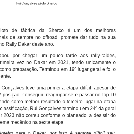
da clínica onde foi solicitado para autógrafos
Rui Gonçalves piloto Sherco
Júnior e de Brahim Díaz, que também integr
madrilenos.
Bernardo Silva que esteve ao serviço da sel
Mundial2026, cumpriu nove épocas no City,
iloto de fábrica da Sherco é um dos melhores
76 golos.Neste período, conquistou 19 trofé
onais de sempre no offroad, promete dar tudo na sua
City com destaque para os seis títulos da P
 no Rally Dakar deste ano.
inclusive o inédito "tetra" do futebol inglês e
primeira e única Liga dos Campeões da histó
cabou por chegar um pouco
tarde aos rally-raides,
2022/23.
primeira vez no Dakar em 2021, tendo unicamente o
como preparação. Terminou em 19º lugar geral e foi o
eante.
Gonçalves teve uma primeira etapa difícil, apesar de
ª posição, conseguiu reagrupar-se e passar no top 10
endo como melhor resultado o terceiro lugar na etapa
classificação,
Rui Gonçalves
terminou em 24º da geral
 2023 não correu conforme o planeado, a desistir do
ema mecânico na sexta etapa.
nteiro para o Dakar, por isso é sempre difícil sair,