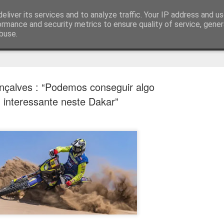
eliver its services and to analyze traffic. Your IP address and u
ormance and security metrics to ensure quality of service, gene
buse.
técnica
nçalves : “Podemos conseguir algo
interessante neste Dakar”
Bernardo Silva reali
AUG
4
primeiro treino no R
Bernardo Silva começou ontem pré-época do
realizando exames médicos antes de integrar 
por José Mourinho.
Bernardo Silva estava entusiasmado com a n
que estava "muito feliz" por vestir a camiso