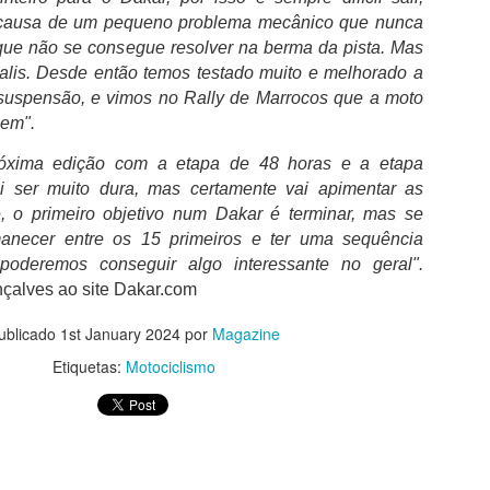
 causa de um pequeno problema mecânico que nunca
que não se consegue resolver na berma da pista. Mas
ralis. Desde então temos testado muito e melhorado a
suspensão, e vimos no Rally de Marrocos que a moto
bem".
FC Porto é o clube
Boavista aguarda
AUG
AUG
3
2
português com mais
decisão dos credores
róxima edição com a etapa de 48 horas e a etapa
troféus
após reunir condições
ai ser muito dura, mas certamente vai apimentar as
financeiras
, o primeiro objetivo num Dakar é terminar, mas se
O FC Porto após ter vencido a
Supertaça Candido de Oliveira, no
anecer entre os 15 primeiros e ter uma sequência
Rui Garrido Pereira, garantiu que o
passado sábado, isolou-se ainda
Boavista FC já assegurou os
poderemos conseguir algo interessante no geral".
mais como o clube com mais
meios financeiros necessários
çalves ao site Dakar.com
sucesso na competição e com o
para sustentar a operação de
melhor palmares em Portugal.
Lesão de Bednarek deve-se ao maus estado do
UG
recuperação e mostrou-se
ublicado
1st January 2024
por
Magazine
2
otimista quanto à aprovação do
relvado
Tendo em conta que a Federação
Etiquetas:
Motociclismo
plano que permitirá reabrir a
egundo informação do departamento clinico do FC Porto, "Jan
Portuguesa de Futebol considera
instituição.
dnarek sofreu um estiramento no joelho direito no decorrer da
que as duas primeiras finais
pertaça Cândido de Oliveira", acabou por ser substituído por
tiveram caráter oficioso, as
Rui Garrido Pereira explicou que o
ancesco Farioli ao intervalo, rendido por Alan Varela.
contas são fáceis de fazer e o
plano de recuperação foi
domínio do FC Porto torna-se
apresentado após a alteração da
 FC Porto diz que Bednarek apresentou queixas físicas ao sexto
incontestável.