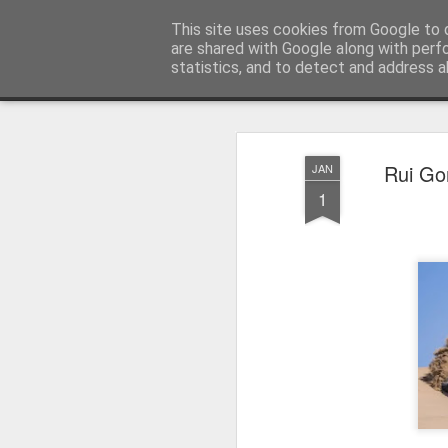
Press Magazine
This site uses cookies from Google to d
are shared with Google along with perf
statistics, and to detect and address a
Magazine
Página inicial
Estatuto Editorial
Sinopse
Ficha 
Rui Go
JAN
1