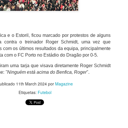
além de acreditar que a presenç
um sinal de que a prova pretende
Naturalmente que não esquece Mu
adeptos, Cândido Barbosa garant
atualizar a corrida sem perder a li
ica e o Estoril, ficou marcado por protestos de alguns
"É um dos passos essenciais para
a contra o treinador Roger Schmidt, uma vez que
quando questionado sobre a apost
os com os últimos resultados da equipa, principalmente
a presença de equipas e corredor
apenas elevar o nível competitivo
a com o FC Porto no Estádio do Dragão por 0-5.
biram uma tarja que visava diretamente
Roger Schmidt
ue:
"Ninguém está acima do Benfica, Roger
".
ublicado
11th March 2024
por
Magazine
Etiquetas:
Futebol