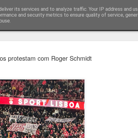
eliver its services and to analyze traffic. Your IP address and u
ormance and security metrics to ensure quality of service, gene
buse.
técnica
os protestam com Roger Schmidt
Cândido Barb
AUG
5
modernizar a 
do ciclismo gl
Para Cândido Barbosa, president
Ciclismo, o regresso à organizaç
mais do que uma mudança de ges
"novo ciclo" e assume a internac