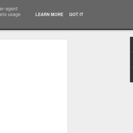
ser-agent
LEARN MORE
GOT IT
rate usage
osa: "Queremos
Volta e aproximá-la
obal"
e da Federação Portuguesa de
ão da Volta a Portugal representa
tão. Cândido Barbosa fala num
ionalização como prioridade para