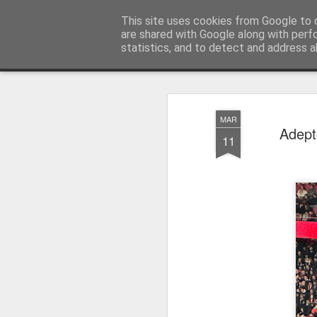
Press Magazine
This site uses cookies from Google to d
are shared with Google along with perf
statistics, and to detect and address a
Magazine
Página inicial
Estatuto Editorial
Sinopse
Ficha 
MAR
Adept
11