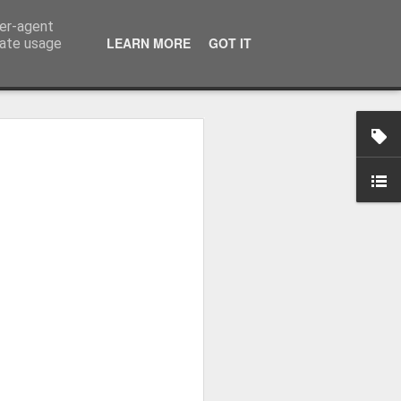
ser-agent
LEARN MORE
GOT IT
rate usage
-