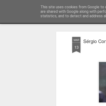
Press Magazine
This site uses cookies from Google to d
are shared with Google along with perf
statistics, and to detect and address a
Magazine
Página inicial
Estatuto Editorial
Sinopse
Ficha 
Sérgio Con
MAR
13