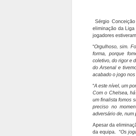
Sérgio Conceição 
eliminação da Liga
jogadores estivera
“
Orgulhoso, sim. Fo
forma, porque fom
coletivo, do rigor e
do Arsenal e tivem
acabado o jogo nos 
“
A este nível, um p
Com o Chelsea, há 
um finalista fomos su
preciso no moment
adversário de, num 
Apesar da eliminaçã
da equipa. “
Os jog