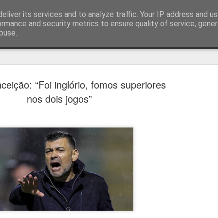
eliver its services and to analyze traffic. Your IP address and u
ormance and security metrics to ensure quality of service, gene
buse.
técnica
ceição: “Foi inglório, fomos superiores
nos dois jogos”
Estoril e Famalicão empatam no
AUG
7
arranque do campeonato
Estoril e Famalicão fizeram o jogo de arranque do campeonato
português, a jogar em casa o Estoril empatou com o Famalicão (1
1) com golos de Koutsias e Begraoui.
O Estoril a jogar em casa, entrou mais forte não sendo capaz de
concretizar as oportunidades criadas. Por sua vez, o Famalicão