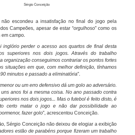
não desperdiçou e acabou por sair para intervalo a vencer por 1-0,
Sérgio Conceição
com golo marcado aos 32 minutos por intermédio de Georgios
Koutsias.
não escondeu a insatisfação no final do jogo pela
O Estoril já na segunda parte estava determinado a dar a volta ao
 dos Campeões, apesar de estar “
orgulhoso
” como os
resultado, acabou por empatar a partida aos 72 minutos por
m em campo.
intermédio de Begraoui.
i inglório perder o acesso aos quartos de final desta
As duas equipas ainda tentaram a vitória, mantendo-se a igualdad
no marcador até final do jogo.
os superiores nos dois jogos. Através do trabalho
 da organização conseguimos contrariar os pontos fortes
os situações em que, com melhor definição, tínhamos
90 minutos e passado a eliminatória
”.
ormenor ou um erro defensivo dá um golo ao adversário.
uns anos foi a mesma coisa. No ano passado contra
periores nos dois jogos... Mas o futebol é feito disto, é
o certo matar o jogo e não dar possibilidade ao
pormenor, fazer golo
”, acrescentou Conceição.
o, Sérgio Conceição não deixou de elogiar a exibição
adores estão de parabéns porque fizeram um trabalho