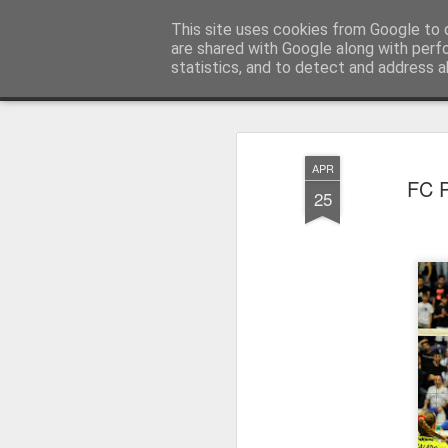
Press Magazine
This site uses cookies from Google to d
are shared with Google along with perf
statistics, and to detect and address a
Magazine
Página inicial
Estatuto Editorial
Sinopse
Ficha 
APR
FC P
25