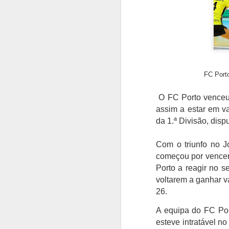
FC Porto
O FC Porto venceu
assim a estar em v
da 1.ª Divisão, disp
Com o triunfo no J
começou por vencer 
Porto a reagir no s
voltarem a ganhar v
26.
A equipa do FC Por
esteve intratável n