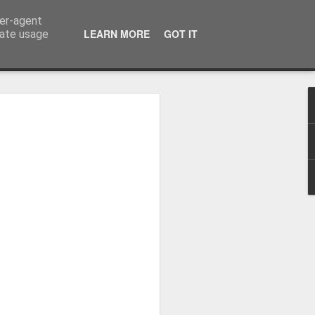
ser-agent
LEARN MORE
GOT IT
rate usage
osa: "Queremos
Volta e aproximá-la
obal"
e da Federação Portuguesa de
ão da Volta a Portugal representa
tão. Cândido Barbosa fala num
ionalização como prioridade para