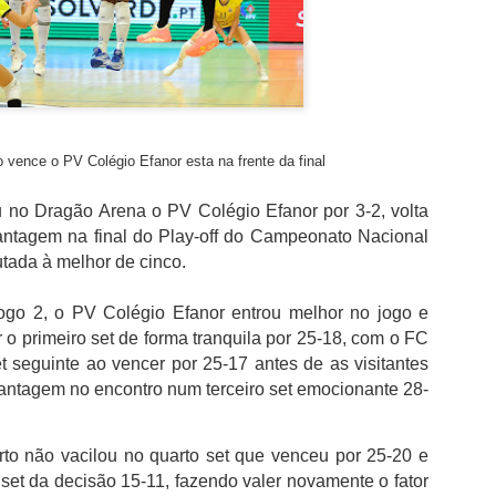
além de acreditar que a presenç
um sinal de que a prova pretende
Naturalmente que não esquece Mu
adeptos, Cândido Barbosa garant
atualizar a corrida sem perder a li
"É um dos passos essenciais para
 vence o PV Colégio Efanor esta na frente da final
quando questionado sobre a apost
a presença de equipas e corredor
apenas elevar o nível competitivo
 no Dragão Arena o PV Colégio Efanor por 3-2, volta
antagem na final do Play-off do Campeonato Nacional
utada à melhor de cinco.
ogo 2, o PV Colégio Efanor entrou melhor no jogo e
o primeiro set de forma tranquila por 25-18, com o FC
et seguinte ao vencer por 25-17 antes de as visitantes
antagem no encontro num terceiro set emocionante 28-
to não vacilou no quarto set que venceu por 25-20 e
o set da decisão 15-11, fazendo valer novamente o fator