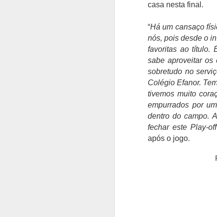
casa nesta final.
Bernardo Silva
“
Há um cansaço físi
AUG
4
realizou o primeiro
nós, pois desde o 
treino no Real Madrid
favoritas ao títul
sabe aproveitar os
Bernardo Silva começou ontem
pré-época do Real Madrid,
sobretudo no servi
realizando exames médicos antes
Colégio Efanor. Tem
de integrar o plantel orientado por
tivemos muito cora
José Mourinho.
empurrados por um 
A
dentro do campo. A
Bernardo Silva estava
entusiasmado com a nova etapa,
fechar este Play-off
O
dizendo que estava "muito feliz"
após o jogo.
P
por vestir a camisola "merengue",
on
à saída da clínica onde foi
solicitado para autógrafos, ao lado
"
de Vinicius Júnior e de Brahim
q
Díaz, que também integraram os
v
trabalhos dos madrilenos.
é
in