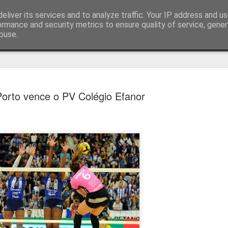
eliver its services and to analyze traffic. Your IP address and u
ormance and security metrics to ensure quality of service, gene
buse.
técnica
orto vence o PV Colégio Efanor
Cândido Barb
AUG
5
modernizar a 
do ciclismo gl
Para Cândido Barbosa, president
Ciclismo, o regresso à organizaç
mais do que uma mudança de ges
"novo ciclo" e assume a internac