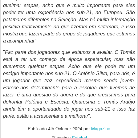
queimar etapas, acho que é muito importante para eles
poder ter uma experiência nos sub-21, no Europeu. São
patamares diferentes na Seleção. Mas há muita informação
positiva relativamente ao que fizeram em setembro, e isso
mostra que fazem parte do grupo de jogadores que estamos
a acompanhar"
.
"
Faz parte dos jogadores que estamos a avaliar. O Tomás
está a ter um começo de época espetacular, mas não
queremos queimar etapas. Acho que ele pode ter um
estágio importante nos sub-21. O António Silva, para nós, é
um jogador que traz experiência mesmo sendo jovem.
Parece-nos determinante para a escolha que tivemos de
fazer, é uma questão do agora e do que precisamos para
defrontar Polónia e Escócia. Quaresma e Tomás Araújo
ainda têm a oportunidade de jogar nos sub-21 e isso faz
parte, estão a acrescentar e a melhorar
".
Publicado
4th October 2024
por
Magazine
Etiquetas:
Futebol