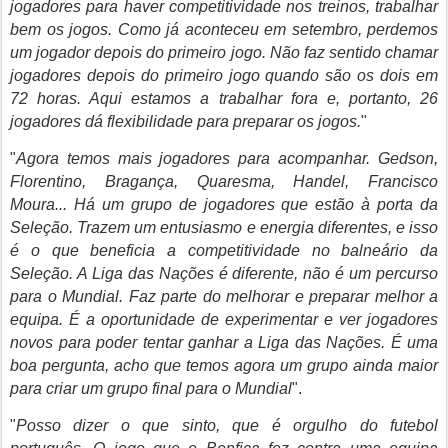
jogadores para haver competitividade nos treinos, trabalhar
bem os jogos. Como já aconteceu em setembro, perdemos
um jogador depois do primeiro jogo. Não faz sentido chamar
jogadores depois do primeiro jogo quando são os dois em
72 horas. Aqui estamos a trabalhar fora e, portanto, 26
jogadores dá flexibilidade para preparar os jogos.
"
"
Agora temos mais jogadores para acompanhar. Gedson,
Florentino, Bragança, Quaresma, Handel, Francisco
Moura... Há um grupo de jogadores que estão à porta da
Seleção. Trazem um entusiasmo e energia diferentes, e isso
é o que beneficia a competitividade no balneário da
Seleção. A Liga das Nações é diferente, não é um percurso
para o Mundial. Faz parte do melhorar e preparar melhor a
equipa. É a oportunidade de experimentar e ver jogadores
novos para poder tentar ganhar a Liga das Nações. É uma
boa pergunta, acho que temos agora um grupo ainda maior
para criar um grupo final para o Mundial
".
"
Posso dizer o que sinto, que é orgulho do futebol