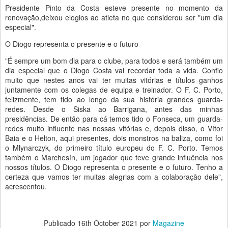
Presidente Pinto da Costa esteve presente no momento da
renovação,deixou elogios ao atleta no que considerou ser "um dia
especial".
O Diogo representa o presente e o futuro
"É sempre um bom dia para o clube, para todos e será também um
dia especial que o Diogo Costa vai recordar toda a vida. Confio
muito que nestes anos vai ter muitas vitórias e títulos ganhos
juntamente com os colegas de equipa e treinador. O F. C. Porto,
felizmente, tem tido ao longo da sua história grandes guarda-
redes. Desde o Siska ao Barrigana, antes das minhas
presidências. De então para cá temos tido o Fonseca, um guarda-
redes muito influente nas nossas vitórias e, depois disso, o Vítor
Baia e o Helton, aqui presentes, dois monstros na baliza, como foi
o Mlynarczyk, do primeiro título europeu do F. C. Porto. Temos
também o Marchesín, um jogador que teve grande influência nos
nossos títulos. O Diogo representa o presente e o futuro. Tenho a
certeza que vamos ter muitas alegrias com a colaboração dele",
acrescentou.
Publicado
16th October 2021
por
Magazine