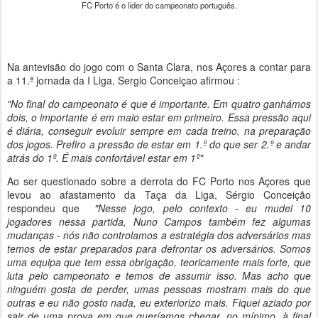
FC Porto é o líder do campeonato português.
Na antevisão do jogo com o Santa Clara, nos Açores a contar para
a 11.ª jornada da I Liga, Sergio Conceiçao afirmou :
"No final do campeonato é que é importante. Em quatro ganhámos
dois, o importante é em maio estar em primeiro. Essa pressão aqui
é diária, conseguir evoluir sempre em cada treino, na preparação
dos jogos. Prefiro a pressão de estar em 1.º do que ser 2.º e andar
atrás do 1º. É mais confortável estar em 1º"
Ao ser questionado sobre a derrota do FC Porto nos Açores que
levou ao afastamento da Taça da Liga, Sérgio Conceição
respondeu que
"Nesse jogo, pelo contexto - eu mudei 10
jogadores nessa partida, Nuno Campos também fez algumas
mudanças - nós não controlamos a estratégia dos adversários mas
temos de estar preparados para defrontar os adversários. Somos
uma equipa que tem essa obrigação, teoricamente mais forte, que
luta pelo campeonato e temos de assumir isso. Mas acho que
ninguém gosta de perder, umas pessoas mostram mais do que
outras e eu não gosto nada, eu exteriorizo mais. Fiquei aziado por
sair de uma prova em que queríamos chegar, no mínimo, à final