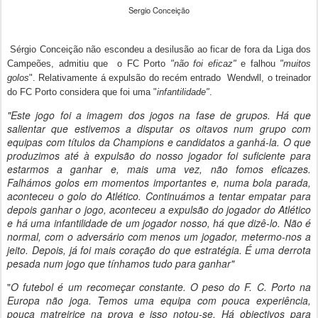
Sergio Conceição
Sérgio Conceição não escondeu a desilusão ao ficar de fora da Liga dos
Campeões, admitiu que o FC Porto
"não foi eficaz"
e falhou
"muitos
golos
". Relativamente á expulsão do recém entrado Wendwll, o treinador
do FC Porto considera que foi uma "
infantilidade"
.
"Este jogo foi a imagem dos jogos na fase de grupos. Há que
salientar que estivemos a disputar os oitavos num grupo com
equipas com títulos da Champions e candidatos a ganhá-la. O que
produzimos até à expulsão do nosso jogador foi suficiente para
estarmos a ganhar e, mais uma vez, não fomos eficazes.
Falhámos golos em momentos importantes e, numa bola parada,
aconteceu o golo do Atlético. Continuámos a tentar empatar para
depois ganhar o jogo, aconteceu a expulsão do jogador do Atlético
e há uma infantilidade de um jogador nosso, há que dizê-lo. Não é
normal, com o adversário com menos um jogador, metermo-nos a
jeito. Depois, já foi mais coração do que estratégia. É uma derrota
pesada num jogo que tínhamos tudo para ganhar"
"
O futebol é um recomeçar constante. O peso do F. C. Porto na
Europa não joga. Temos uma equipa com pouca experiência,
pouca matreirice na prova e isso notou-se. Há objectivos para