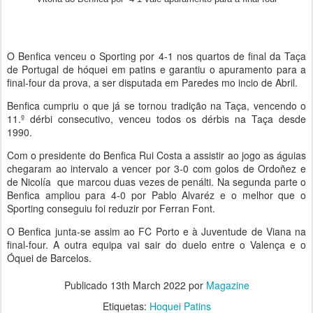
O Benfica venceu o Sporting por 4-1 nos quartos de final da Taça
de Portugal de hóquei em patins e garantiu o apuramento para a
final-four da prova, a ser disputada em Paredes mo incio de Abril.
Benfica cumpriu o que já se tornou tradição na Taça, vencendo o
11.º dérbi consecutivo, venceu todos os dérbis na Taça desde
1990.
Com o presidente do Benfica Rui Costa a assistir ao jogo as águias
chegaram ao intervalo a vencer por 3-0 com golos de Ordoñez e
de Nicolía que marcou duas vezes de penálti. Na segunda parte o
Benfica ampliou para 4-0 por Pablo Alvaréz e o melhor que o
Sporting conseguiu foi reduzir por Ferran Font.
O Benfica junta-se assim ao FC Porto e à Juventude de Viana na
final-four. A outra equipa vai sair do duelo entre o Valença e o
Óquei de Barcelos.
Publicado
13th March 2022
por
Magazine
Etiquetas:
Hoquei Patins