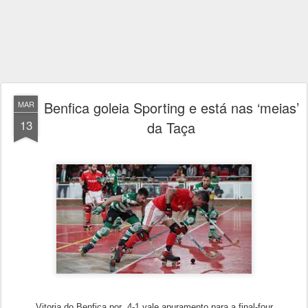
Benfica goleia Sporting e está nas ‘meias’
MAR
13
da Taça
Vitoria do Benfica por 4-1 vale apuramento para a final-four