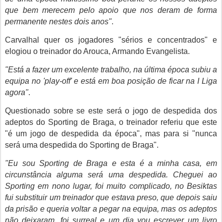
que bem merecem pelo apoio que nos deram de forma
permanente nestes dois anos"
.
Carvalhal quer os jogadores "sérios e concentrados" e
elogiou o treinador do Arouca, Armando Evangelista.
"Está a fazer um excelente trabalho, na última época subiu a
equipa no 'play-off' e está em boa posição de ficar na I Liga
agora"
.
Questionado sobre se este será o jogo de despedida dos
adeptos do Sporting de Braga, o treinador referiu que este
"é um jogo de despedida da época", mas para si "nunca
será uma despedida do Sporting de Braga".
"Eu sou Sporting de Braga e esta é a minha casa, em
circunstância alguma será uma despedida. Cheguei ao
Sporting em nono lugar, foi muito complicado, no Besiktas
fui substituir um treinador que estava preso, que depois saiu
da prisão e queria voltar a pegar na equipa, mas os adeptos
não deixaram, foi surreal e um dia vou escrever um livro