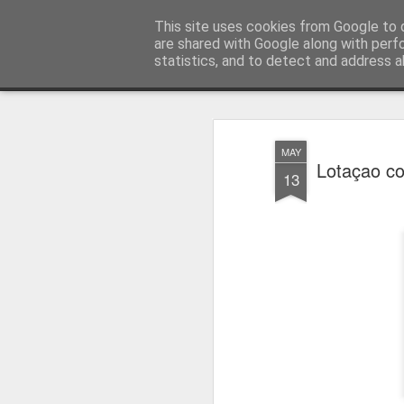
Press Magazine
This site uses cookies from Google to d
are shared with Google along with perf
statistics, and to detect and address a
Magazine
Página inicial
Estatuto Editorial
Sinopse
Ficha 
MAY
Lotaçao co
13