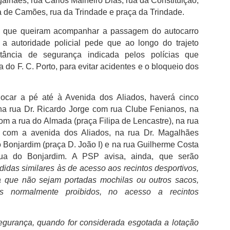
lhães, rua Carlos Malheiro Dias, rua da Constituição,
lista de credores, registada em
inuto do jogo "devido ao mau estado do relvado do Estádio Cidade de
junho, e aguarda agora votação
a de Camões, rua da Trindade e praça da Trindade.
oimbra".
em assembleia. "Temos os
valores necessários para a
s que queiram acompanhar a passagem do autocarro
ancesco Farioli teceu duras críticas ao estado do relvado, tanto na
Francesco Farioli “Pusemos fim à discussão sobre
UG
operação".
 autoridade policial pede que ao longo do trajeto
te-visão, como após a partida.
2
qual é o clube mais titulado em Portugal”
tância de segurança indicada pelos polícias que
 FC Porto conquistou a 25.ª Supertaça depois de ter vencido o SCU
a do F. C. Porto, para evitar acidentes e o bloqueio dos
orreense no Estádio Cidade de Coimbra por 1-0 e “pôs fim à discussão
bre qual é o clube mais titulado em Portugal”. Francesco Farioli no
scaldo de “um jogo muito difícil”, reforçou que “as circunstâncias
ocar a pé até à Avenida dos Aliados, haverá cinco
oram complicadas, mas o resultado foi muito importante” uma vez que
na rua Dr. Ricardo Jorge com rua Clube Fenianos, na
rmitiu alcançar “uma grande conquista” diante dos “adeptos que
com a rua do Almada (praça Filipa de Lencastre), na rua
roporcionaram um grande ambiente”.
com a avenida dos Aliados, na rua Dr. Magalhães
Bonjardim (praça D. João I) e na rua Guilherme Costa
FC Porto venceu o SCU Torreense (1-0)
ua do Bonjardim. A PSP avisa, ainda, que serão
UG
2
das similares às de acesso aos recintos desportivos,
O FC Porto venceu o SCU Torrense por 1-0 e juntou a 25.ª
Supertaça Cândido de Oliveira ao 31.º título nacional. Em
ta que não sejam portadas mochilas ou outros sacos,
oimbra, onde já haviam erguido o troféu por três vezes, os Campeões
 normalmente proibidos, no acesso a recintos
acionais bateram os detentores da Taça de Portugal com um golo de
ctor Froholdt e isolaram-se ainda mais como o mais titulado dos
ubes portugueses: a partir de agora, passam a ser 88 os troféus
egurança, quando for considerada esgotada a lotação
xpostos no Museu FC Porto.