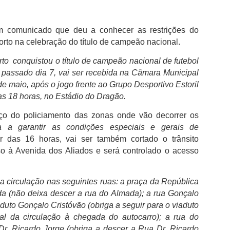
da clínica onde foi solicitado para autógrafos
Júnior e de Brahim Díaz, que também integr
madrilenos.
 comunicado que deu a conhecer as restrições do
Bernardo Silva que esteve ao serviço da sel
Porto na celebração do título de campeão nacional.
Mundial2026, cumpriu nove épocas no City,
76 golos.Neste período, conquistou 19 trofé
to conquistou o título de campeão nacional de futebol
City com destaque para os seis títulos da P
 passado dia 7, vai ser recebida na Câmara Municipal
inclusive o inédito "tetra" do futebol inglês e
de maio, após o jogo frente ao Grupo Desportivo Estoril
primeira e única Liga dos Campeões da histó
las 18 horas, no Estádio do Dragão.
2022/23.
ço do policiamento das zonas onde vão decorrer os
a a garantir as condições especiais e gerais de
ir das 16 horas, vai ser também cortado o trânsito
so à Avenida dos Aliados e será controlado o acesso
a a circulação nas seguintes ruas: a praça da República
a (não deixa descer a rua do Almada); a rua Gonçalo
duto Gonçalo Cristóvão (obriga a seguir para o viaduto
tal da circulação à chegada do autocarro); a rua do
r. Ricardo Jorge (obriga a descer a Rua Dr. Ricardo