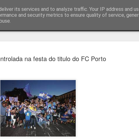
eliver its services and to analyze traffic. Your IP address and u
ormance and security metrics to ensure quality of service, gene
buse.
técnica
ntrolada na festa do titulo do FC Porto
Bernardo Silva reali
AUG
4
primeiro treino no R
Bernardo Silva começou ontem pré-época do
realizando exames médicos antes de integrar 
por José Mourinho.
Bernardo Silva estava entusiasmado com a n
que estava "muito feliz" por vestir a camiso