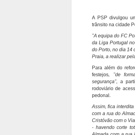
A PSP divulgou um
trânsito na cidade 
"A equipa do FC Por
da Liga Portugal no
do Porto, no dia 14 
Praia, a realizar pe
Para além do refor
festejos
, "de form
segurança",
a part
rodoviário de aces
pedonal.
Assim, fica interdit
com a rua do Almad
Cristóvão com o Via
- havendo corte to
Almada com a rua D