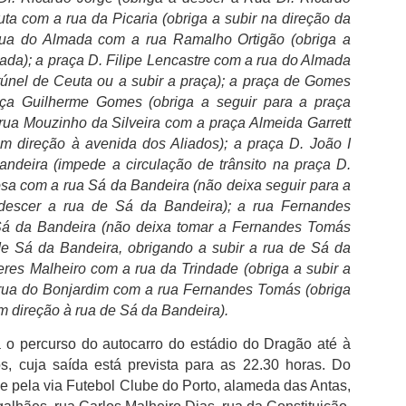
uta com a rua da Picaria (obriga a subir na direção da
 rua do Almada com a rua Ramalho Ortigão (obriga a
ada); a praça D. Filipe Lencastre com a rua do Almada
 túnel de Ceuta ou a subir a praça); a praça de Gomes
aça Guilherme Gomes (obriga a seguir para a praça
FC Porto é o clube
Boavista aguarda
AUG
AUG
rua Mouzinho da Silveira com a praça Almeida Garrett
3
2
português com mais
decisão dos credores
em direção à avenida dos Aliados); a praça D. João I
troféus
após reunir condições
ndeira (impede a circulação de trânsito na praça D.
financeiras
O FC Porto após ter vencido a
osa com a rua Sá da Bandeira (não deixa seguir para a
Supertaça Candido de Oliveira, no
Rui Garrido Pereira, garantiu que o
escer a rua de Sá da Bandeira); a rua Fernandes
passado sábado, isolou-se ainda
Boavista FC já assegurou os
á da Bandeira (não deixa tomar a Fernandes Tomás
mais como o clube com mais
meios financeiros necessários
e Sá da Bandeira, obrigando a subir a rua de Sá da
sucesso na competição e com o
para sustentar a operação de
melhor palmares em Portugal.
Lesão de Bednarek deve-se ao maus estado do
feres Malheiro com a rua da Trindade (obriga a subir a
UG
recuperação e mostrou-se
2
otimista quanto à aprovação do
relvado
rua do Bonjardim com a rua Fernandes Tomás (obriga
Tendo em conta que a Federação
plano que permitirá reabrir a
em direção à rua de Sá da Bandeira).
egundo informação do departamento clinico do FC Porto, "Jan
Portuguesa de Futebol considera
instituição.
dnarek sofreu um estiramento no joelho direito no decorrer da
que as duas primeiras finais
 o percurso do autocarro do estádio do Dragão até à
pertaça Cândido de Oliveira", acabou por ser substituído por
tiveram caráter oficioso, as
Rui Garrido Pereira explicou que o
ancesco Farioli ao intervalo, rendido por Alan Varela.
s, cuja saída está prevista para as 22.30 horas. Do
contas são fáceis de fazer e o
plano de recuperação foi
gue pela via Futebol Clube do Porto, alameda das Antas,
domínio do FC Porto torna-se
apresentado após a alteração da
 FC Porto diz que Bednarek apresentou queixas físicas ao sexto
incontestável.