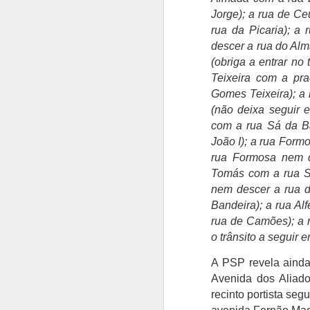
Jorge); a rua de Ce
rua da Picaria); a
descer a rua do Alm
(obriga a entrar no
Teixeira com a pr
Casey Stoner eleito
AUG
Gomes Teixeira); a 
3
pelos fãs como o maior
(não deixa seguir 
piloto da Ducati
com a rua Sá da Ba
Os fãs de MotoGP avaliam o
João I); a rua Form
legado da Ducati, elevam
rua Formosa nem d
consistentemente Casey Stoner
Tomás com a rua S
acima de todos os outros. O
nem descer a rua d
australiano assegurou o primeiro
campeonato mundial de MotoGP
Bandeira); a rua Al
A
da Ducati em 2007 com uma
rua de Camões); a 
performance extraordinária, 10
o trânsito a seguir 
S
vitórias em corridas e uma
Be
margem impressionante de 125
A PSP revela ainda
Su
pontos sobre Dani Pedrosa. O
Fr
Avenida dos Aliado
domínio de Casey Stoner na
recinto portista se
notoriamente difícil GP7 foi
O
lendário.