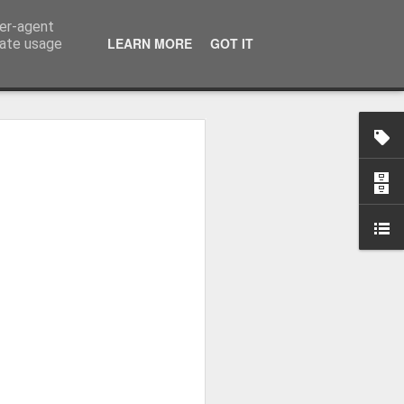
ser-agent
LEARN MORE
GOT IT
rate usage
zou o
eal Madrid
 Real Madrid,
o plantel orientado
ova etapa, dizendo
la "merengue", à saída