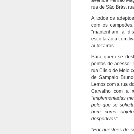
avenida Fernão Maga
m
rua de São Brás, ru
C
A todos os adepto
Fr
A
com os campeões, a
an
"mantenham a dis
O
escoltarão a comitiv
T
autocarros".
so
re
Para quem se desl
f
pontos de acesso: 
pe
rua Elísio de Melo 
p
de Sampaio Bruno 
Lemos com a rua do 
Carvalho com a r
A
"implementadas medi
pelo que se solici
C
bem como objetos
N
desportivos".
Vi
cl
"Por questões de s
e