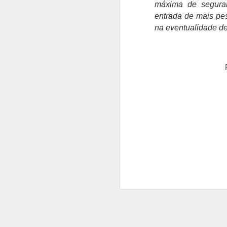
máxima de seguran
entrada de mais pe
na eventualidade d
A
Fr
Su
ma
"
pr
u
p
de
A
P
ga
se
"