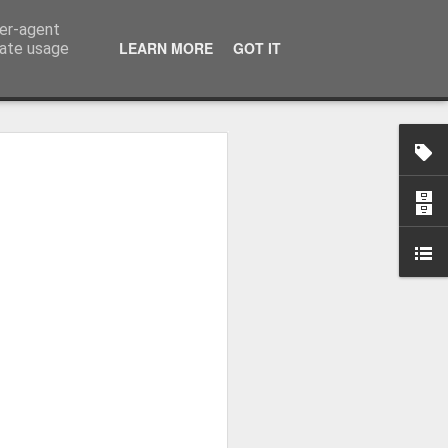
ser-agent
LEARN MORE
GOT IT
rate usage
osa: "Queremos
Volta e aproximá-la
obal"
e da Federação Portuguesa de
ão da Volta a Portugal representa
tão. Cândido Barbosa fala num
ionalização como prioridade para