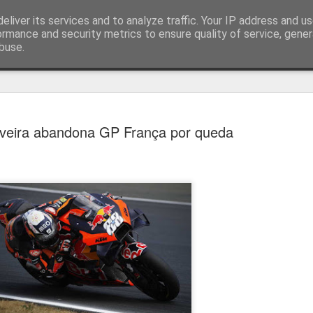
eliver its services and to analyze traffic. Your IP address and u
ormance and security metrics to ensure quality of service, gene
buse.
técnica
iveira abandona GP França por queda
Cândido Barb
AUG
5
modernizar a 
do ciclismo gl
Para Cândido Barbosa, president
Ciclismo, o regresso à organizaç
mais do que uma mudança de ges
"novo ciclo" e assume a internac