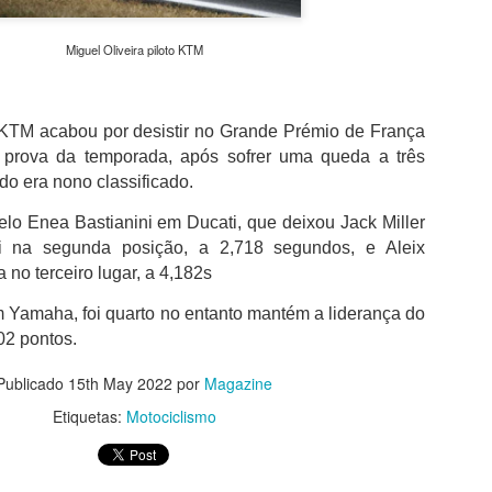
além de acreditar que a presenç
um sinal de que a prova pretende
Miguel Oliveira piloto KTM
Naturalmente que não esquece Mu
adeptos, Cândido Barbosa garant
atualizar a corrida sem perder a li
 KTM acabou por desistir no Grande Prémio de França
"É um dos passos essenciais para
 prova da temporada, após sofrer uma queda a três
quando questionado sobre a apost
ndo era nono classificado.
a presença de equipas e corredor
apenas elevar o nível competitivo
elo Enea Bastianini em Ducati, que deixou Jack Miller
 na segunda posição, a 2,718 segundos, e Aleix
 no terceiro lugar, a 4,182s
 Yamaha, foi quarto no entanto mantém a liderança do
2 pontos.
Publicado
15th May 2022
por
Magazine
Etiquetas:
Motociclismo