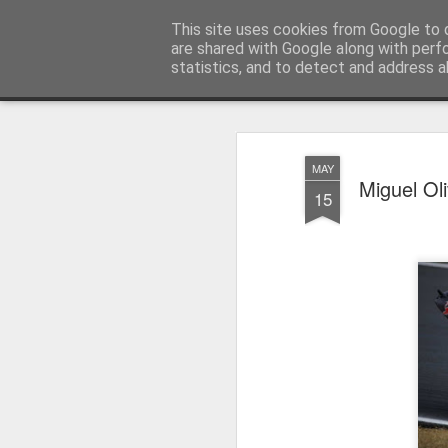
Press Magazine
This site uses cookies from Google to d
are shared with Google along with perf
statistics, and to detect and address a
Magazine
Página inicial
Estatuto Editorial
Sinopse
Ficha 
MAY
Miguel Ol
15