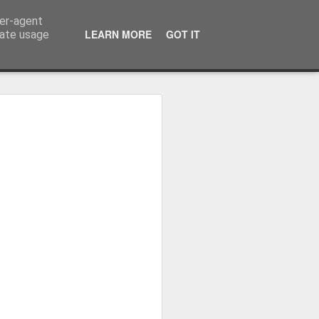
ser-agent
LEARN MORE
GOT IT
rate usage
-