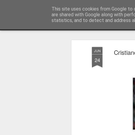
Press Magazine
This site uses cookies from Google to d
are shared with Google along with perf
statistics, and to detect and address a
Magazine
Página inicial
Estatuto Editorial
Sinopse
Ficha 
Cristia
JUN
24