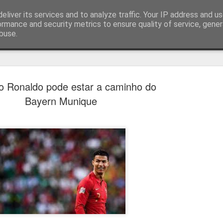
eliver its services and to analyze traffic. Your IP address and u
ormance and security metrics to ensure quality of service, gene
buse.
técnica
no Ronaldo pode estar a caminho do
Bayern Munique
Estoril e Famalicão empatam no
AUG
7
arranque do campeonato
Estoril e Famalicão fizeram o jogo de arranque do campeonato
português, a jogar em casa o Estoril empatou com o Famalicão (1
1) com golos de Koutsias e Begraoui.
O Estoril a jogar em casa, entrou mais forte não sendo capaz de
concretizar as oportunidades criadas. Por sua vez, o Famalicão