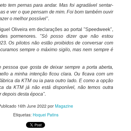
eto tem pernas para andar. Mas foi agradável sentar-
as e ver o que pensam de mim. Foi bom também ouvir
azer o melhor possível"
.
iguel Oliveira em declarações ao portal "Speedweek",
ndes pormenores.
"Só posso dizer que não estou
FC Porto é o clube
Boavista aguarda
AUG
AUG
3. Os pilotos não estão proibidos de conversar com
3
2
português com mais
decisão dos credores
ocuramos sempre o máximo sigilo, mas nem sempre é
troféus
após reunir condições
financeiras
O FC Porto após ter vencido a
Supertaça Candido de Oliveira, no
Rui Garrido Pereira, garantiu que o
e pessoa que gosta de deixar sempre a porta aberta,
passado sábado, isolou-se ainda
Boavista FC já assegurou os
llo a minha intenção ficou clara. Ou ficava com um
mais como o clube com mais
meios financeiros necessários
sucesso na competição e com o
fábrica da KTM ou ia para outro lado. E como a opção
para sustentar a operação de
melhor palmares em Portugal.
Lesão de Bednarek deve-se ao maus estado do
UG
recuperação e mostrou-se
ca da KTM já não está disponível, não temos outra
2
otimista quanto à aprovação do
relvado
r depois desta época".
Tendo em conta que a Federação
plano que permitirá reabrir a
egundo informação do departamento clinico do FC Porto, "Jan
Portuguesa de Futebol considera
instituição.
Publicado
16th June 2022
por
Magazine
dnarek sofreu um estiramento no joelho direito no decorrer da
que as duas primeiras finais
pertaça Cândido de Oliveira", acabou por ser substituído por
tiveram caráter oficioso, as
Etiquetas:
Hoquei Patins
Rui Garrido Pereira explicou que o
ancesco Farioli ao intervalo, rendido por Alan Varela.
contas são fáceis de fazer e o
plano de recuperação foi
domínio do FC Porto torna-se
apresentado após a alteração da
 FC Porto diz que Bednarek apresentou queixas físicas ao sexto
incontestável.