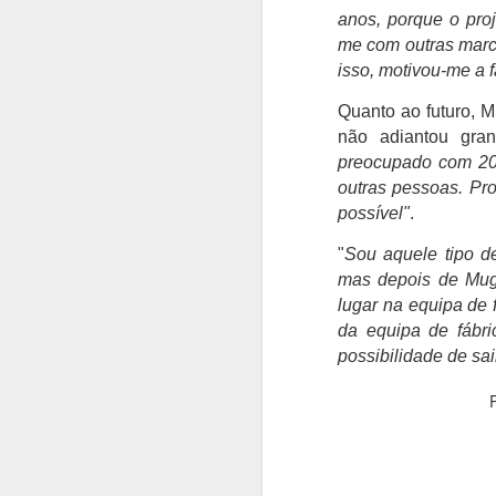
anos, porque o proj
me com outras marc
isso, motivou-me a f
Quanto ao futuro, M
não adiantou gra
Casey Stoner eleito
AUG
3
preocupado com 202
pelos fãs como o maior
outras pessoas. Pr
piloto da Ducati
possível"
.
Os fãs de MotoGP avaliam o
legado da Ducati, elevam
"
Sou aquele tipo d
consistentemente Casey Stoner
mas depois de Muge
acima de todos os outros. O
australiano assegurou o primeiro
lugar na equipa de 
campeonato mundial de MotoGP
A
da equipa de fábri
da Ducati em 2007 com uma
possibilidade de sai
performance extraordinária, 10
S
vitórias em corridas e uma
Be
margem impressionante de 125
Su
pontos sobre Dani Pedrosa. O
Fr
domínio de Casey Stoner na
notoriamente difícil GP7 foi
O
lendário.