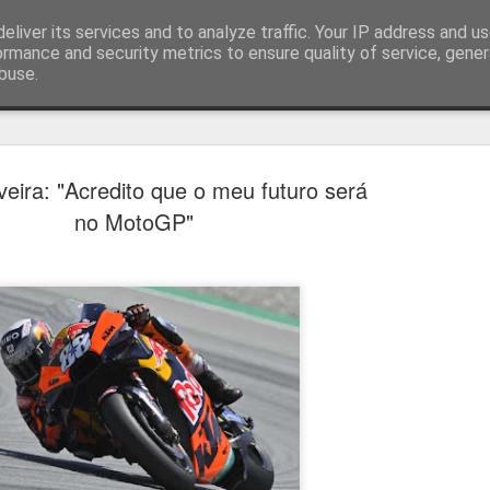
eliver its services and to analyze traffic. Your IP address and u
ormance and security metrics to ensure quality of service, gene
buse.
técnica
veira: "Acredito que o meu futuro será
no MotoGP"
Bernardo Silva reali
AUG
4
primeiro treino no R
Bernardo Silva começou ontem pré-época do
realizando exames médicos antes de integrar 
por José Mourinho.
Bernardo Silva estava entusiasmado com a n
que estava "muito feliz" por vestir a camiso