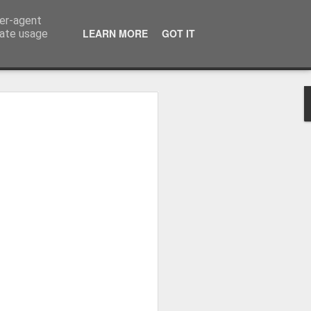
ser-agent
LEARN MORE
GOT IT
rate usage
zou o
eal Madrid
 Real Madrid,
o plantel orientado
ova etapa, dizendo
la "merengue", à saída