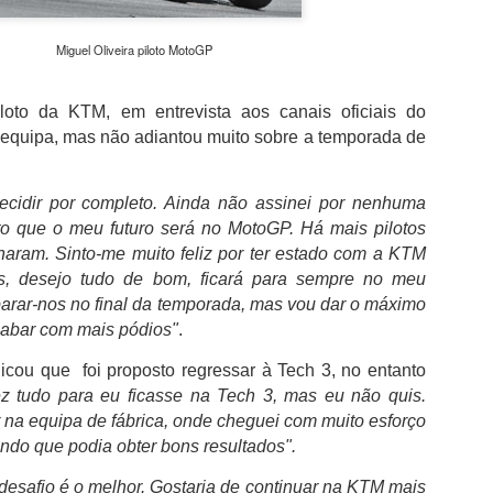
da clínica onde foi solicitado para autógrafos
Júnior e de Brahim Díaz, que também integr
madrilenos.
Miguel Oliveira piloto MotoGP
Bernardo Silva que esteve ao serviço da sel
Mundial2026, cumpriu nove épocas no City,
loto da KTM, em entrevista aos canais oficiais do
76 golos.Neste período, conquistou 19 trofé
 equipa, mas não adiantou muito sobre a temporada de
City com destaque para os seis títulos da P
inclusive o inédito "tetra" do futebol inglês e
primeira e única Liga dos Campeões da histó
decidir por completo. Ainda não assinei por nenhuma
2022/23.
to que o meu futuro será no MotoGP. Há mais pilotos
naram. Sinto-me muito feliz por ter estado com a KTM
os, desejo tudo de bom, ficará para sempre no meu
arar-nos no final da temporada, mas vou dar o máximo
acabar com mais pódios"
.
licou que foi proposto regressar à Tech 3, no entanto
z tudo para eu ficasse na Tech 3, mas eu não quis.
 na equipa de fábrica, onde cheguei com muito esforço
ando que podia obter bons resultados".
esafio é o melhor. Gostaria de continuar na KTM mais