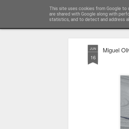
Press Magazine
This site uses cookies from Google to d
are shared with Google along with perf
statistics, and to detect and address a
Magazine
Página inicial
Estatuto Editorial
Sinopse
Ficha 
Miguel Oli
JUN
16