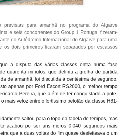
não desperdiçou e acabou por sair para intervalo a vencer por 1-0,
com golo marcado aos 32 minutos por intermédio de Georgios
Koutsias.
O Estoril já na segunda parte estava determinado a dar a volta ao
s previstas para amanhã no programa do Algarve
resultado, acabou por empatar a partida aos 72 minutos por
inta e seis concorrentes do Group 1 Portugal fizeram-
intermédio de Begraoui.
dante do Autódromo Internacional do Algarve para uma
e os dois primeiros ficaram separados por escassos
As duas equipas ainda tentaram a vitória, mantendo-se a igualdad
no marcador até final do jogo.
ue a disputa das várias classes entra numa fase
de quarenta minutos, que definiu a grelha de partida
rida de amanhã, foi discutida à centésima de segundo.
sto apenas por Ford Escort RS2000, o melhor tempo
Ricardo Pereira, que além de ter conquistado a pole-
 o mais veloz entre o fortíssimo pelotão da classe H81-
idamente saltou para o topo da tabela de tempos, mas
sto acabou po ser uns meros 0,040 segundos mais
eira que a duas voltas do fim quase desfeiteava o um