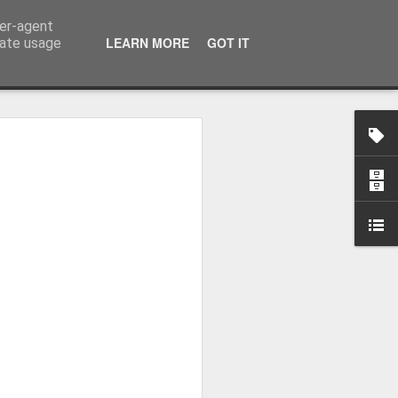
ser-agent
LEARN MORE
GOT IT
rate usage
-