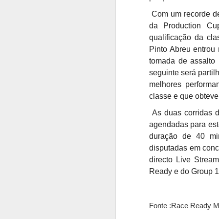
Ru
fi
Com um recorde de 
mo
da Production C
in
qualificação da cl
Pinto Abreu entrou 
Ru
ap
tomada de assalto 
e
seguinte será parti
n
melhores performan
A
classe e que obteve
As duas corridas d
O
P
agendadas para est
on
duração de 40 mi
disputadas em conc
"
directo Live Strea
q
v
Ready e do Group 1
é
in
A
Fonte :Race Ready M