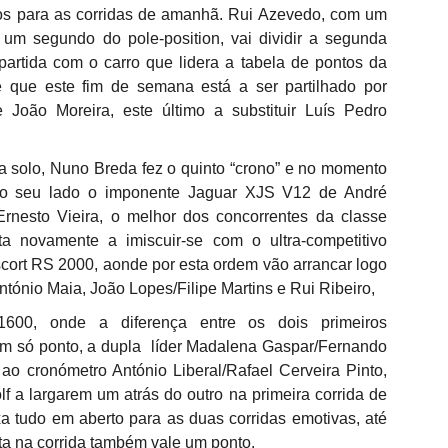
Cândido Barbosa:
Bernardo Silva
AUG
AUG
tos para as corridas de amanhã. Rui Azevedo, com um
5
4
"Queremos modernizar
realizou o primeiro
m segundo do pole-position, vai dividir a segunda
a Volta e aproximá-la
treino no Real Madrid
partida com o carro que lidera a tabela de pontos da
do ciclismo global"
Bernardo Silva começou ontem
 que este fim de semana está a ser partilhado por
pré-época do Real Madrid,
Para Cândido Barbosa, presidente
e João Moreira, este último a substituir Luís Pedro
realizando exames médicos antes
da Federação Portuguesa de
de integrar o plantel orientado por
Ciclismo, o regresso à
José Mourinho.
organização da Volta a Portugal
a solo, Nuno Breda fez o quinto “crono” e no momento
FC Porto é o clube português com mais troféus
UG
representa mais do que uma
ao seu lado o imponente Jaguar XJS V12 de André
Bernardo Silva estava
3
mudança de gestão. Cândido
O FC Porto após ter vencido a Supertaça Candido de Oliveira, no
entusiasmado com a nova etapa,
Ernesto Vieira, o melhor dos concorrentes da classe
Barbosa fala num "novo ciclo" e
passado sábado, isolou-se ainda mais como o clube com mais
dizendo que estava "muito feliz"
assume a internacionalização
a novamente a imiscuir-se com o ultra-competitivo
ucesso na competição e com o melhor palmares em Portugal.
por vestir a camisola "merengue",
como prioridade para além de
cort RS 2000, aonde por esta ordem vão arrancar logo
à saída da clínica onde foi
acreditar que a presença da
endo em conta que a Federação Portuguesa de Futebol considera que
António Maia, João Lopes/Filipe Martins e Rui Ribeiro,
solicitado para autógrafos, ao lado
equipa UAE Team Emirates é um
 duas primeiras finais tiveram caráter oficioso, as contas são fáceis
de Vinicius Júnior e de Brahim
sinal de que a prova pretende
 fazer e o domínio do FC Porto torna-se incontestável.
00, onde a diferença entre os dois primeiros
Díaz, que também integraram os
seguir.
 um só ponto, a dupla líder Madalena Gaspar/Fernando
trabalhos dos madrilenos.
ao cronómetro António Liberal/Rafael Cerveira Pinto,
 a largarem um atrás do outro na primeira corrida de
Boavista aguarda decisão dos credores após reunir
UG
a tudo em aberto para as duas corridas emotivas, até
2
condições financeiras
ta na corrida também vale um ponto.