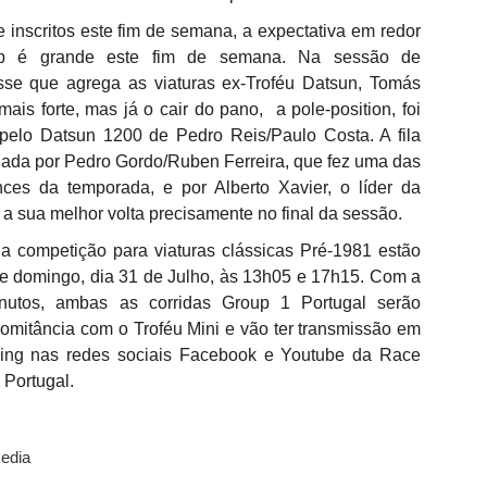
i Garrido Pereira, garantiu que o Boavista FC já assegurou os meios
nanceiros necessários para sustentar a operação de recuperação e
inscritos este fim de semana, a expectativa em redor
strou-se otimista quanto à aprovação do plano que permitirá reabrir a
up é grande este fim de semana. Na sessão de
stituição.
asse que agrega as viaturas ex-Troféu Datsun, Tomás
mais forte, mas já o cair do pano, a pole-position, foi
i Garrido Pereira explicou que o plano de recuperação foi
resentado após a alteração da lista de credores, registada em junho,
pelo Datsun 1200 de Pedro Reis/Paulo Costa. A fila
 aguarda agora votação em assembleia. "Temos os valores
lhada por Pedro Gordo/Ruben Ferreira, que fez uma das
ecessários para a operação".
ces da temporada, e por Alberto Xavier, o líder da
"Opiniões do cidadão Pedro Proença nada têm a ver
UG
 a sua melhor volta precisamente no final da sessão.
2
com as do presidente da FPF"
a competição para viaturas clássicas Pré-1981 estão
 presidente da Federação Portuguesa de Futebol, Pedro
roença comentou a polémica relativamente aos áudios publicados,
e domingo, dia 31 de Julho, às 13h05 e 17h15. Com a
de critica a arbitragem nacional.
nutos, ambas as corridas Group 1 Portugal serão
omitância com o Troféu Mini e vão ter transmissão em
Iniciámos hoje a nova temporada, numa grande festa entre equipas
ming nas redes sociais Facebook e Youtube da Race
ue representam comunidades e em que o talento dos jogadores são os
erdadeiros intervenientes do futebol que interessam. Temos uma
 Portugal.
poca preparada, serão dez meses muito intensos, em que os grandes
teresses desportivos estarão sempre à frente de tudo isto.
Lesão de Bednarek deve-se ao maus estado do
UG
edia
2
relvado