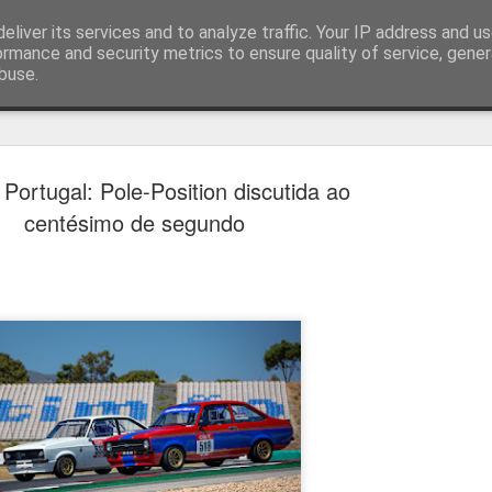
eliver its services and to analyze traffic. Your IP address and u
ormance and security metrics to ensure quality of service, gene
buse.
técnica
Portugal: Pole-Position discutida ao
centésimo de segundo
Estoril e Famalicão empatam no
AUG
7
arranque do campeonato
Estoril e Famalicão fizeram o jogo de arranque do campeonato
português, a jogar em casa o Estoril empatou com o Famalicão (1
1) com golos de Koutsias e Begraoui.
O Estoril a jogar em casa, entrou mais forte não sendo capaz de
concretizar as oportunidades criadas. Por sua vez, o Famalicão