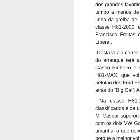
Nelson Évora termina
AUG
dos grandes favori
7
carreira aos 42 anos
tempo a menos de u
Nelson Évora campeão olímpico
linha da grelha de 
do triplo salto em Pequim2008,
classe H81-2000, e
deu como terminada a carreira, no
Francisco Freitas 
Estádio Universitário de Lisboa.
Liberal.
Nelson Évora num "último salto"
Desta vez a correr 
de 16,72 metros, encerrou aos 42
A
anos duas décadas de
do arranque terá 
competição ao mais alto nível,
Castro Pinheiro e 
semanas depois de se ter sagrado
H81-MAX, que volt
s
campeão nacional de triplo salto
pelotão dos Ford Es
pela 13.ª vez.
T
atrás do “Big Cat”: 
as
"Foi um projeto que não foi
de
Na classe H81-16
planeado para ser assim, correu
muito bem.
classificados é de
M. Gaspar superou 
com os dois VW Golf
A
amanhã, o que deix
porque a melhor vol