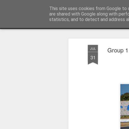
Press Magazine
This site uses cookies from Google to d
are shared with Google along with perf
statistics, and to detect and address a
Magazine
Página inicial
Estatuto Editorial
Sinopse
Ficha 
Group 1 
JUL
31