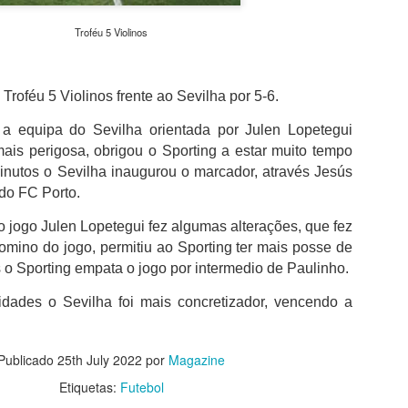
além de acreditar que a presenç
um sinal de que a prova pretende
Troféu 5 Violinos
Naturalmente que não esquece Mu
adeptos, Cândido Barbosa garant
atualizar a corrida sem perder a li
Troféu 5 Violinos frente ao Sevilha por 5-6.
"É um dos passos essenciais para
a equipa do Sevilha orientada por Julen Lopetegui
quando questionado sobre a apost
ais perigosa, obrigou o Sporting a estar muito tempo
a presença de equipas e corredor
inutos o Sevilha inaugurou o marcador, através Jesús
apenas elevar o nível competitivo
do FC Porto.
 jogo Julen Lopetegui fez algumas alterações, que fez
omino do jogo, permitiu ao Sporting ter mais posse de
 o Sporting empata o jogo por intermedio de Paulinho.
dades o Sevilha foi mais concretizador, vencendo a
Publicado
25th July 2022
por
Magazine
Etiquetas:
Futebol