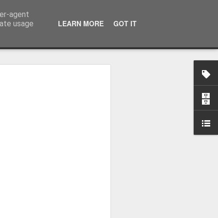
ser-agent
LEARN MORE
GOT IT
rate usage
osa: "Queremos
Volta e aproximá-la
obal"
e da Federação Portuguesa de
ão da Volta a Portugal representa
tão. Cândido Barbosa fala num
ionalização como prioridade para