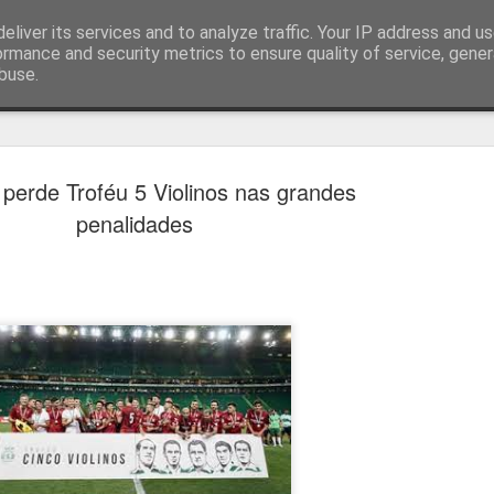
eliver its services and to analyze traffic. Your IP address and u
ormance and security metrics to ensure quality of service, gene
buse.
técnica
 perde Troféu 5 Violinos nas grandes
penalidades
Cândido Barb
AUG
5
modernizar a 
do ciclismo gl
Para Cândido Barbosa, president
Ciclismo, o regresso à organizaç
mais do que uma mudança de ges
"novo ciclo" e assume a internac