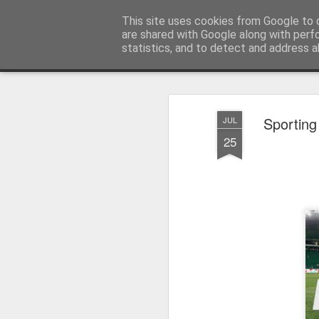
Press Magazine
This site uses cookies from Google to d
are shared with Google along with perf
statistics, and to detect and address a
Magazine
Página inicial
Estatuto Editorial
Sinopse
Ficha 
Sporting
JUL
25