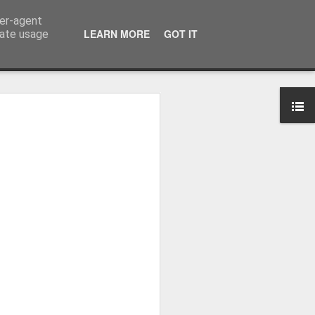
ser-agent
LEARN MORE
GOT IT
rate usage
osa: "Queremos
Volta e aproximá-la
obal"
e da Federação Portuguesa de
ão da Volta a Portugal representa
tão. Cândido Barbosa fala num
ionalização como prioridade para