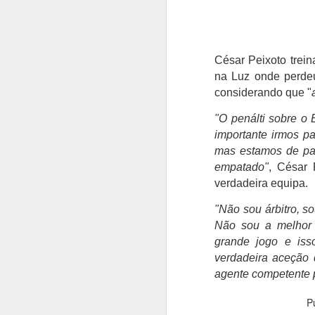
César Peixoto trei
na Luz onde perdeu
considerando que "
"O penálti sobre o 
importante irmos pa
mas estamos de par
empatado"
, César 
verdadeira equipa.
"Não sou árbitro, s
Não sou a melhor 
grande jogo e is
verdadeira aceção 
agente competente p
P