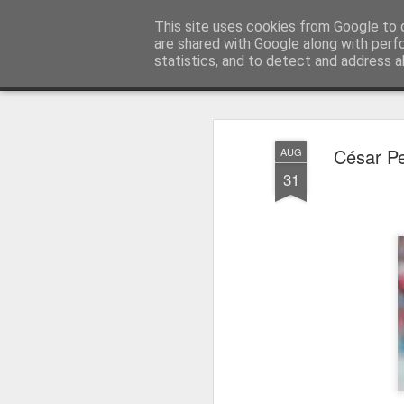
Press Magazine
This site uses cookies from Google to d
are shared with Google along with perf
statistics, and to detect and address a
Magazine
Página inicial
Estatuto Editorial
Sinopse
Ficha 
César Pe
AUG
31