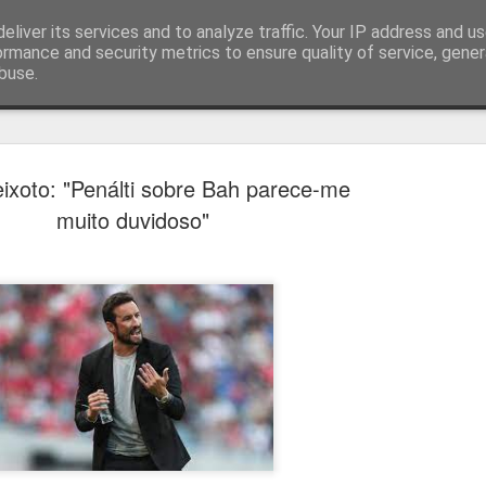
eliver its services and to analyze traffic. Your IP address and u
ormance and security metrics to ensure quality of service, gene
buse.
técnica
ixoto: "Penálti sobre Bah parece-me
muito duvidoso"
Cândido Barb
AUG
5
modernizar a 
do ciclismo gl
Para Cândido Barbosa, president
Ciclismo, o regresso à organizaç
mais do que uma mudança de ges
"novo ciclo" e assume a internac