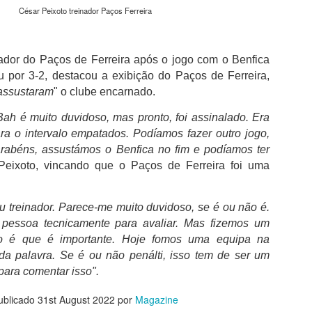
além de acreditar que a presenç
César Peixoto treinador Paços Ferreira
um sinal de que a prova pretende
Naturalmente que não esquece Mu
adeptos, Cândido Barbosa garant
nador do Paços de Ferreira após o jogo com o Benfica
atualizar a corrida sem perder a li
 por 3-2, destacou a exibição do Paços de Ferreira,
assustaram
" o clube encarnado.
"É um dos passos essenciais para
quando questionado sobre a apost
Bah é muito duvidoso, mas pronto, foi assinalado. Era
a presença de equipas e corredor
apenas elevar o nível competitivo
ra o intervalo empatados. Podíamos fazer outro jogo,
abéns, assustámos o Benfica no fim e podíamos ter
Peixoto, vincando que o Paços de Ferreira foi uma
ou treinador. Parece-me muito duvidoso, se é ou não é.
pessoa tecnicamente para avaliar. Mas fizemos um
so é que é importante. Hoje fomos uma equipa na
da palavra. Se é ou não penálti, isso tem de ser um
ara comentar isso".
ublicado
31st August 2022
por
Magazine