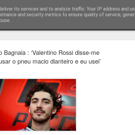
eliver its services and to analyze traffic. Your IP address and u
ormance and security metrics to ensure quality of service, gene
buse.
técnica
 Bagnaia : ‘Valentino Rossi disse-me
usar o pneu macio dianteiro e eu usei’
Estoril e Famalicão empatam no
AUG
7
arranque do campeonato
Estoril e Famalicão fizeram o jogo de arranque do campeonato
português, a jogar em casa o Estoril empatou com o Famalicão (1
1) com golos de Koutsias e Begraoui.
O Estoril a jogar em casa, entrou mais forte não sendo capaz de
concretizar as oportunidades criadas. Por sua vez, o Famalicão