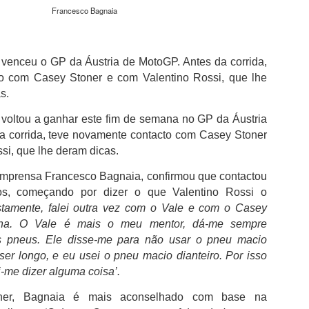
não desperdiçou e acabou por sair para intervalo a vencer por 1-0,
Francesco Bagnaia
com golo marcado aos 32 minutos por intermédio de Georgios
Koutsias.
O Estoril já na segunda parte estava determinado a dar a volta ao
venceu o GP da Áustria de MotoGP. Antes da corrida,
resultado, acabou por empatar a partida aos 72 minutos por
o com Casey Stoner e com Valentino Rossi, que lhe
intermédio de Begraoui.
as.
As duas equipas ainda tentaram a vitória, mantendo-se a igualdad
voltou a ganhar este fim de semana no GP da Áustria
no marcador até final do jogo.
a corrida, teve novamente contacto com Casey Stoner
si, que lhe deram dicas.
 imprensa
Francesco Bagnaia
, confirmou que contactou
os, começando por dizer o que Valentino Rossi o
tamente, falei outra vez com o Vale e com o Casey
na. O Vale é mais o meu mentor, dá-me sempre
s pneus. Ele disse-me para não usar o pneu macio
 ser longo, e eu usei o pneu macio dianteiro. Por isso
-me dizer alguma coisa’.
ner, Bagnaia é mais aconselhado com base na