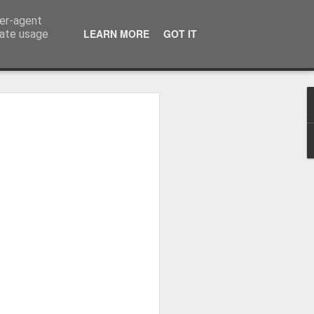
ser-agent
LEARN MORE
GOT IT
rate usage
-