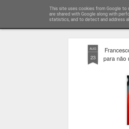
Press Magazine
This site uses cookies from Google to d
are shared with Google along with perf
statistics, and to detect and address a
Magazine
Página inicial
Estatuto Editorial
Sinopse
Ficha 
Francesco
AUG
23
para não 