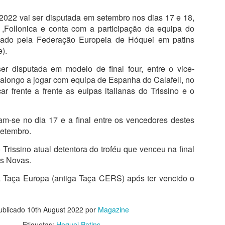
além de acreditar que a presenç
um sinal de que a prova pretende
2022 vai ser disputada em setembro nos dias 17 e 18,
a ,Follonica e conta com a participação da equipa do
Naturalmente que não esquece Mu
adeptos, Cândido Barbosa garant
ciado pela Federação Europeia de Hóquei em patins
atualizar a corrida sem perder a li
).
"É um dos passos essenciais para
er disputada em modelo de final four, entre o vice-
quando questionado sobre a apost
longo a jogar com equipa de Espanha do Calafell, no
a presença de equipas e corredor
car frente a frente as euipas italianas do Trissino e o
apenas elevar o nível competitivo
am-se no dia 17 e a final entre os vencedores destes
setembro.
 Trissino atual detentora do troféu que venceu na final
es Novas.
a Taça Europa (antiga Taça CERS) após ter vencido o
ublicado
10th August 2022
por
Magazine
Etiquetas:
Hoquei Patins