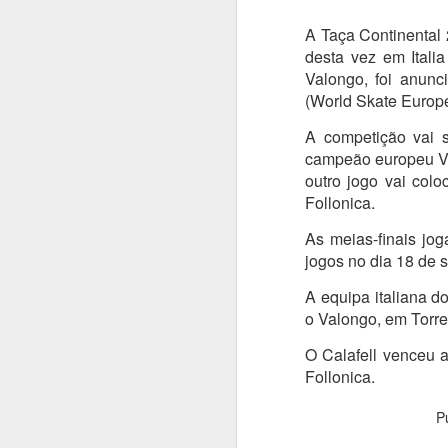
A Taça Continental 
desta vez em Itali
Valongo, foi anun
(World Skate Europe
A competição vai s
campeão europeu Va
outro jogo vai colo
Follonica.
As meias-finais jog
jogos no dia 18 de 
A equipa italiana do
o Valongo, em Torr
O Calafell venceu 
Follonica.
P