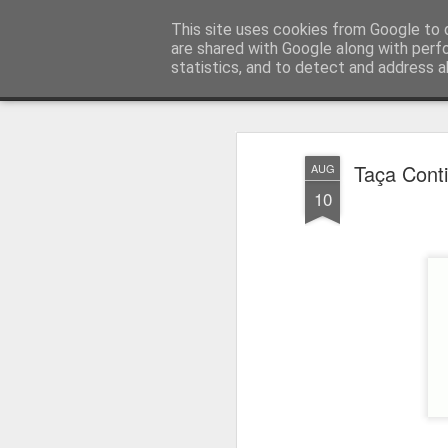
Press Magazine
This site uses cookies from Google to d
are shared with Google along with perf
statistics, and to detect and address a
Magazine
Página inicial
Estatuto Editorial
Sinopse
Ficha 
Taça Conti
AUG
10