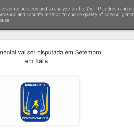
eliver its services and to analyze traffic. Your IP address and u
ormance and security metrics to ensure quality of service, gene
buse.
técnica
nental vai ser disputada em Setembro
em Itália
Cândido Barb
AUG
5
modernizar a 
do ciclismo gl
Para Cândido Barbosa, president
Ciclismo, o regresso à organizaç
mais do que uma mudança de ges
"novo ciclo" e assume a internac