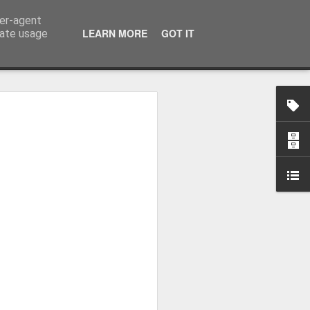
ser-agent
LEARN MORE
GOT IT
rate usage
osa: "Queremos
Volta e aproximá-la
obal"
e da Federação Portuguesa de
ão da Volta a Portugal representa
tão. Cândido Barbosa fala num
ionalização como prioridade para