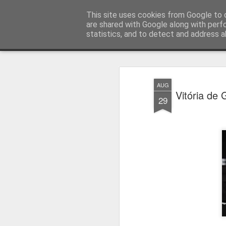
Press Magazine
This site uses cookies from Google to d
are shared with Google along with perf
statistics, and to detect and address a
Magazine
Página inicial
Estatuto Editorial
Sinopse
Ficha 
AUG
Vitória de
29