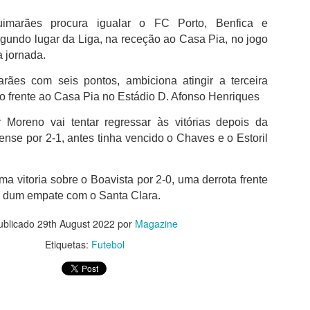
além de acreditar que a presenç
um sinal de que a prova pretende
imarães procura igualar o FC Porto, Benfica e
Naturalmente que não esquece Mu
gundo lugar da Liga, na receção ao Casa Pia, no jogo
adeptos, Cândido Barbosa garant
a jornada.
atualizar a corrida sem perder a li
rães com seis pontos, ambiciona atingir a terceira
"É um dos passos essenciais para
ão frente ao Casa Pia no Estádio D. Afonso Henriques
quando questionado sobre a apost
a presença de equipas e corredor
r Moreno vai tentar regressar às vitórias depois da
apenas elevar o nível competitivo
ense por 2-1, antes tinha vencido o Chaves e o Estoril
 vitoria sobre o Boavista por 2-0, uma derrota frente
e dum empate com o Santa Clara.
ublicado
29th August 2022
por
Magazine
Etiquetas:
Futebol