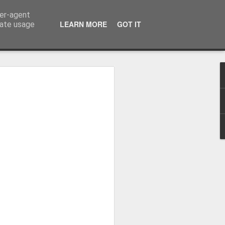
ser-agent
LEARN MORE
GOT IT
rate usage
osa: "Queremos
Volta e aproximá-la
obal"
e da Federação Portuguesa de
ão da Volta a Portugal representa
tão. Cândido Barbosa fala num
ionalização como prioridade para