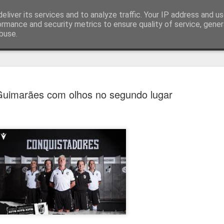
eliver its services and to analyze traffic. Your IP address and u
ormance and security metrics to ensure quality of service, gene
buse.
técnica
 Guimarães com olhos no segundo lugar
Cândido Barb
AUG
5
modernizar a 
do ciclismo gl
Para Cândido Barbosa, president
Ciclismo, o regresso à organizaç
mais do que uma mudança de ges
"novo ciclo" e assume a internac