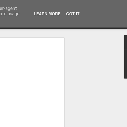
ser-agent
LEARN MORE
GOT IT
rate usage
osa: "Queremos
Volta e aproximá-la
obal"
e da Federação Portuguesa de
ão da Volta a Portugal representa
tão. Cândido Barbosa fala num
ionalização como prioridade para