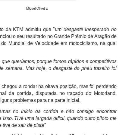
além de acreditar que a presenç
um sinal de que a prova pretende
Miguel Oliveira
Naturalmente que não esquece Mu
adeptos, Cândido Barbosa garant
atualizar a corrida sem perder a li
loto da KTM admitiu que "
um desgaste inesperado no
enciou o seu resultado no Grande Prémio de Aragão de
"É um dos passos essenciais para
 do Mundial de Velocidade em motociclismo, na qual
quando questionado sobre a apost
a presença de equipas e corredor
apenas elevar o nível competitivo
o que queríamos, porque fomos rápidos e competitivos
de semana. Mas hoje, o desgaste do pneu traseiro foi
e chegou a rondar na oitava posição, mas foi perdendo
inal da corrida, disputada no traçado do Motorland,
alguns problemas para na parte inicial.
emas no início da corrida e não consigo encontrar
isso. Tive uma largada difícil, quando outro piloto me
 tive de sair de pista"