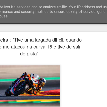
eliver its services and to analyze traffic. Your IP address and u
ormance and security metrics to ensure quality of service, gene
buse.
técnica
eira : "Tive uma largada difícil, quando
to me atacou na curva 15 e tive de sair
de pista"
Cândido Barb
AUG
5
modernizar a 
do ciclismo gl
Para Cândido Barbosa, president
Ciclismo, o regresso à organizaç
mais do que uma mudança de ges
"novo ciclo" e assume a internac