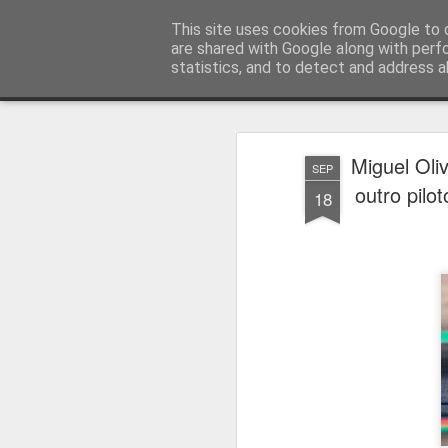
Press Magazine
This site uses cookies from Google to d
are shared with Google along with perf
statistics, and to detect and address a
Magazine
Página inicial
Estatuto Editorial
Sinopse
Ficha 
Miguel Oliv
SEP
outro pilo
18