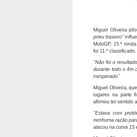
Miguel Oliveira pi
pneu traseiro"
influ
MotoGP, 15.ª ronda
foi 11.º classificado.
"Não foi o resultad
durante todo o fim 
inesperado"
Miguel Oliveira, qu
lugares na parte f
afirmou ter sentido 
"Estava com probl
nenhuma razão para 
atacou na curva 15 e