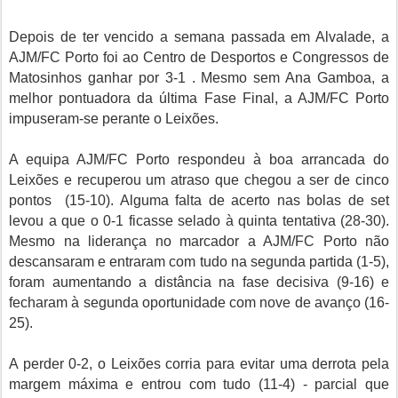
Depois de ter vencido a semana passada em Alvalade, a
AJM/FC Porto foi ao Centro de Desportos e Congressos de
Matosinhos ganhar por 3-1 . Mesmo sem Ana Gamboa, a
melhor pontuadora da última Fase Final, a
AJM/FC Porto
impuseram-se perante o Leixões.
A equipa
AJM/FC Porto
respondeu à boa arrancada do
Leixões e recuperou um atraso que chegou a ser de cinco
pontos (15-10). Alguma falta de acerto nas bolas de set
levou a que o 0-1 ficasse selado à quinta tentativa (28-30).
Mesmo na liderança no marcador
a AJM/FC Porto
não
descansaram e entraram com tudo na segunda partida (1-5),
foram aumentando a distância na fase decisiva (9-16) e
fecharam à segunda oportunidade com nove de avanço (16-
25).
A perder 0-2, o Leixões corria para evitar uma derrota pela
margem máxima e entrou com tudo (11-4) - parcial que