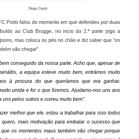
não desperdiçou e acabou por sair para intervalo a vencer por 1-0,
com golo marcado aos 32 minutos por intermédio de Georgios
Diogo Costa
Koutsias.
FC Porto falou do momento em que defendeu por duas
O Estoril já na segunda parte estava determinado a dar a volta ao
resultado, acabou por empatar a partida aos 72 minutos por
ribuído ao Club Brugge, no incio da 2.ª parte jogo a
intermédio de Begraoui.
pions, mas coloca os pés no chão e diz saber que “
os
As duas equipas ainda tentaram a vitória, mantendo-se a igualdad
mbém vão chegar
”
no marcador até final do jogo.
 bem conseguido da nossa parte. Acho que, apesar de
 penáltis, a equipa esteve muito bem, entrámos muito
os à procura do que queríamos que era ganhar.
uito unida e foi o que fizemos. Ajudamo-nos uns aos
a uns pelos outros e correu muito bem”
azer melhor que ele, estou a trabalhar para isso todos
e quero, mais motivação para embalar o sucesso que
er que os momentos maus também vão chegar porque