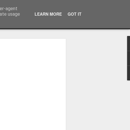
ser-agent
LEARN MORE
GOT IT
rate usage
-