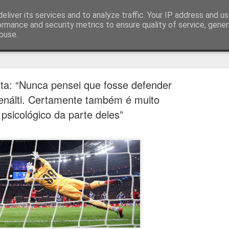
eliver its services and to analyze traffic. Your IP address and u
ormance and security metrics to ensure quality of service, gene
buse.
técnica
ta: “Nunca pensei que fosse defender
enálti. Certamente também é muito
psicológico da parte deles”
Estoril e Famalicão empatam no
AUG
7
arranque do campeonato
Estoril e Famalicão fizeram o jogo de arranque do campeonato
português, a jogar em casa o Estoril empatou com o Famalicão (1
1) com golos de Koutsias e Begraoui.
O Estoril a jogar em casa, entrou mais forte não sendo capaz de
concretizar as oportunidades criadas. Por sua vez, o Famalicão