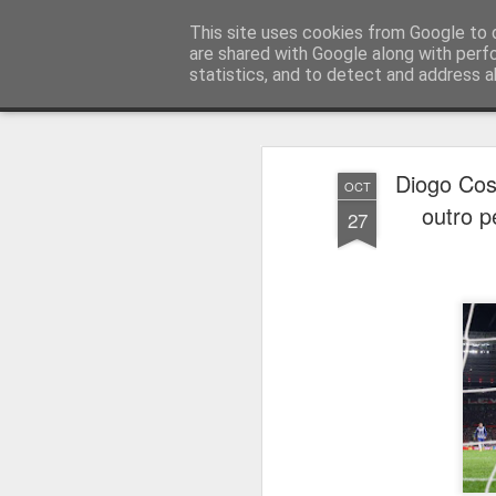
Press Magazine
This site uses cookies from Google to d
are shared with Google along with perf
statistics, and to detect and address a
Magazine
Página inicial
Estatuto Editorial
Sinopse
Ficha 
Diogo Cos
OCT
outro p
27