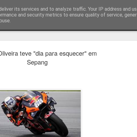
eliver its services and to analyze traffic. Your IP address and u
ormance and security metrics to ensure quality of service, gene
buse.
técnica
liveira teve "dia para esquecer" em
Sepang
Cândido Barb
AUG
5
modernizar a 
do ciclismo gl
Para Cândido Barbosa, president
Ciclismo, o regresso à organizaç
mais do que uma mudança de ges
"novo ciclo" e assume a internac