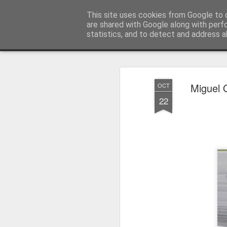
Press Magazine
This site uses cookies from Google to d
are shared with Google along with perf
statistics, and to detect and address a
Magazine
Página inicial
Estatuto Editorial
Sinopse
Ficha 
Miguel O
OCT
22