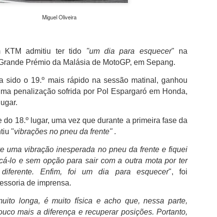
além de acreditar que a presenç
um sinal de que a prova pretende
Miguel Oliveira
Naturalmente que não esquece Mu
adeptos, Cândido Barbosa garant
atualizar a corrida sem perder a li
m KTM admitiu ter tido
"um dia para esquecer
" na
o Grande Prémio da Malásia de MotoGP, em Sepang.
"É um dos passos essenciais para
quando questionado sobre a apost
a sido o 19.º mais rápido na sessão matinal, ganhou
a presença de equipas e corredor
uma penalização sofrida por Pol Espargaró em Honda,
apenas elevar o nível competitivo
lugar.
te do 18.º lugar, uma vez que
durante a primeira fase da
ntiu
"
vibrações no pneu da frente" .
ive uma vibração inesperada no pneu da frente e fiquei
cá-lo e sem opção para sair com a outra mota por ter
diferente. Enfim, foi um dia para esquecer
", foi
sessoria de imprensa.
uito longa, é muito física e acho que, nessa parte,
uco mais a diferença e recuperar posições. Portanto,