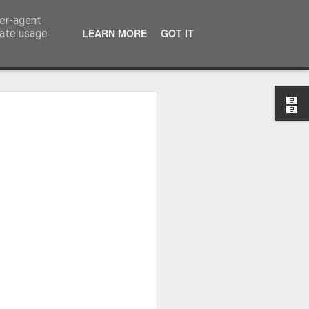
ser-agent
LEARN MORE
GOT IT
rate usage
osa: "Queremos
Volta e aproximá-la
obal"
e da Federação Portuguesa de
ão da Volta a Portugal representa
tão. Cândido Barbosa fala num
ionalização como prioridade para