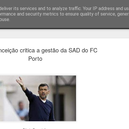
eliver its services and to analyze traffic. Your IP address and u
ormance and security metrics to ensure quality of service, gene
buse.
técnica
nceição critica a gestão da SAD do FC
Porto
Estoril e Famalicão empatam no
AUG
7
arranque do campeonato
Estoril e Famalicão fizeram o jogo de arranque do campeonato
português, a jogar em casa o Estoril empatou com o Famalicão (1
1) com golos de Koutsias e Begraoui.
O Estoril a jogar em casa, entrou mais forte não sendo capaz de
concretizar as oportunidades criadas. Por sua vez, o Famalicão