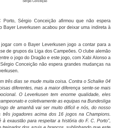
não desperdiçou e acabou por sair para intervalo a vencer por 1-0,
Sérgio Conceição
com golo marcado aos 32 minutos por intermédio de Georgios
Koutsias.
 Porto, Sérgio Conceição afirmou que não espera
O Estoril já na segunda parte estava determinado a dar a volta ao
 Bayer Leverkusen acabou por deixar uma indireta à
resultado, acabou por empatar a partida aos 72 minutos por
intermédio de Begraoui.
As duas equipas ainda tentaram a vitória, mantendo-se a igualdad
 jogar com o Bayer Leverkusen jogo a contar para a
no marcador até final do jogo.
fase de grupos da Liga dos Campeões. O clube alemão
 entre o jogo do Dragão e este jogo, com Xabi Alonso a
 Sérgio Conceição não espera grandes mudanças na
verkusen
.
m três dias se mude muita coisa. Contra o Schalke 04
isas diferentes, mas a maior diferença sente-se mais
cional. O Leverkusen tem enorme qualidade, eles
ampeonato e coletivamente as equipas na Bundesliga
jogo de amanhã vai ser muito difícil e nós, do nosso
s três jogadores acima dos 16 jogos na Champions.
 à exaustão para respeitar a história do F. C. Porto",
 treinador dos azuis e brancos, sublinhando que este