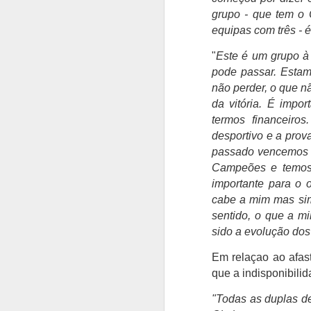
Nelson Évora termina
AUG
grupo - que tem o 
7
carreira aos 42 anos
equipas com três - é
Nelson Évora campeão olímpico
do triplo salto em Pequim2008,
"
Este é um grupo 
deu como terminada a carreira, no
pode passar. Estam
Estádio Universitário de Lisboa.
não perder, o que n
da vitória. É impo
Nelson Évora num "último salto"
de 16,72 metros, encerrou aos 42
termos financeiro
A
anos duas décadas de
desportivo e a prov
competição ao mais alto nível,
passado vencemos tr
semanas depois de se ter sagrado
Campeões e temos 
s
campeão nacional de triplo salto
importante para o 
pela 13.ª vez.
T
cabe a mim mas sim
as
"Foi um projeto que não foi
sentido, o que a m
de
planeado para ser assim, correu
sido a evolução dos
muito bem.
Em relaçao ao afas
que a indisponibilid
A
"Todas as duplas de