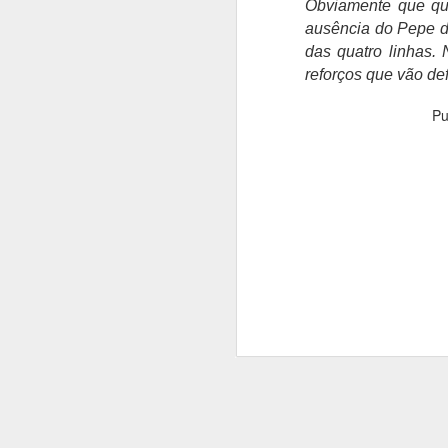
Obviamente que que
Ru
fi
ausência do Pepe de
mo
das quatro linhas.
in
reforços que vão de
Ru
Pu
ap
e
n
A
O
P
on
"
q
v
é
in
A