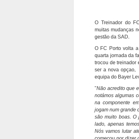
O Treinador do FC
muitas mudanças no
gestão da SAD.
O FC Porto volta a
quarta jornada da 
trocou de treinador
ser a nova opçao,
equipa do
Bayer Le
"
Não acredito que e
notámos algumas co
na componente emo
jogam num grande c
são muito boas. O 
lado, apenas temo
Nós vamos lutar até
começou por dizer o