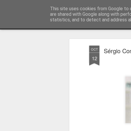
Press Magazine
This site uses cookies from Google to d
are shared with Google along with perf
statistics, and to detect and address a
Magazine
Página inicial
Estatuto Editorial
Sinopse
Ficha 
Sérgio Co
OCT
12