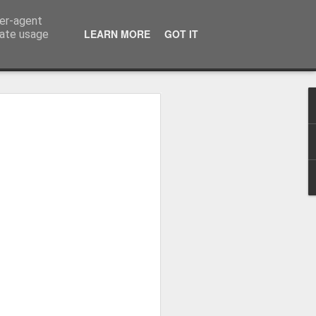
ser-agent
LEARN MORE
GOT IT
rate usage
-