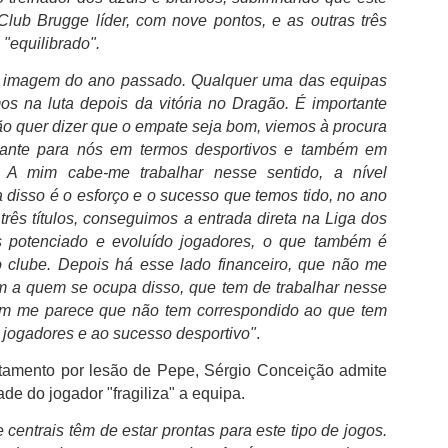
Cândido Barbosa:
Bernardo Silva
AUG
AUG
Club Brugge líder, com nove pontos, e as outras três
5
4
"Queremos modernizar
realizou o primeiro
 "equilibrado".
a Volta e aproximá-la
treino no Real Madrid
do ciclismo global"
à imagem do ano passado. Qualquer uma das equipas
Bernardo Silva começou ontem
pré-época do Real Madrid,
os na luta depois da vitória no Dragão. É importante
Para Cândido Barbosa, presidente
realizando exames médicos antes
da Federação Portuguesa de
ão quer dizer que o empate seja bom, viemos à procura
de integrar o plantel orientado por
Ciclismo, o regresso à
rtante para nós em termos desportivos e também em
José Mourinho.
organização da Volta a Portugal
s. A mim cabe-me trabalhar nesse sentido, a nível
FC Porto é o clube português com mais troféus
UG
representa mais do que uma
Bernardo Silva estava
a disso é o esforço e o sucesso que temos tido, no ano
3
mudança de gestão. Cândido
O FC Porto após ter vencido a Supertaça Candido de Oliveira, no
entusiasmado com a nova etapa,
Barbosa fala num "novo ciclo" e
ês títulos, conseguimos a entrada direta na Liga dos
passado sábado, isolou-se ainda mais como o clube com mais
dizendo que estava "muito feliz"
assume a internacionalização
potenciado e evoluído jogadores, o que também é
ucesso na competição e com o melhor palmares em Portugal.
por vestir a camisola "merengue",
como prioridade para além de
o clube. Depois há esse lado financeiro, que não me
à saída da clínica onde foi
acreditar que a presença da
endo em conta que a Federação Portuguesa de Futebol considera que
 a quem se ocupa disso, que tem de trabalhar nesse
solicitado para autógrafos, ao lado
equipa UAE Team Emirates é um
 duas primeiras finais tiveram caráter oficioso, as contas são fáceis
de Vinicius Júnior e de Brahim
im me parece que não tem correspondido ao que tem
sinal de que a prova pretende
 fazer e o domínio do FC Porto torna-se incontestável.
Díaz, que também integraram os
seguir.
 jogadores e ao sucesso desportivo"
.
trabalhos dos madrilenos.
tamento por lesão de Pepe, Sérgio Conceição admite
ade do jogador "fragiliza" a equipa.
Boavista aguarda decisão dos credores após reunir
UG
2
condições financeiras
 centrais têm de estar prontas para este tipo de jogos.