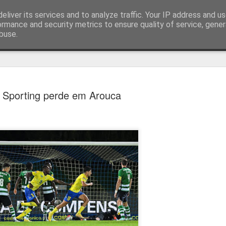
eliver its services and to analyze traffic. Your IP address and u
ormance and security metrics to ensure quality of service, gene
buse.
técnica
Sporting perde em Arouca
Bernardo Silva reali
AUG
4
primeiro treino no R
Bernardo Silva começou ontem pré-época do
realizando exames médicos antes de integrar 
por José Mourinho.
Bernardo Silva estava entusiasmado com a n
que estava "muito feliz" por vestir a camiso