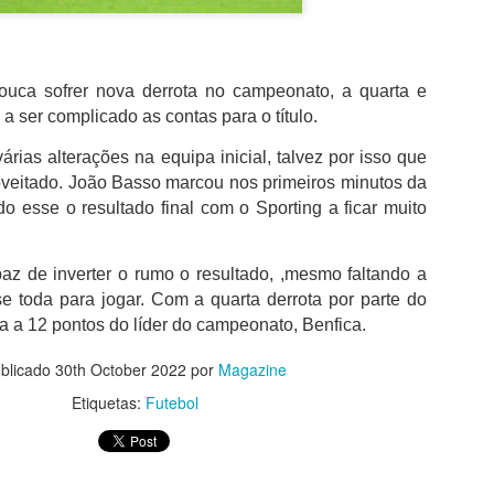
da clínica onde foi solicitado para autógrafos
Júnior e de Brahim Díaz, que também integr
madrilenos.
Bernardo Silva que esteve ao serviço da sel
rouca sofrer nova derrota no campeonato, a quarta e
Mundial2026, cumpriu nove épocas no City,
a ser complicado as contas para o título.
76 golos.Neste período, conquistou 19 trofé
City com destaque para os seis títulos da P
rias alterações na equipa inicial, talvez por isso que
inclusive o inédito "tetra" do futebol inglês e
oveitado.
João Basso marcou n
os primeiros minutos da
primeira e única Liga dos Campeões da histó
o esse o resultado final com o Sporting a ficar muito
2022/23.
paz de inverter o rumo o resultado, ,mesmo faltando a
e toda para jogar. Com a quarta derrota por parte do
ra a 12 pontos do líder do campeonato, Benfica.
blicado
30th October 2022
por
Magazine
Etiquetas:
Futebol