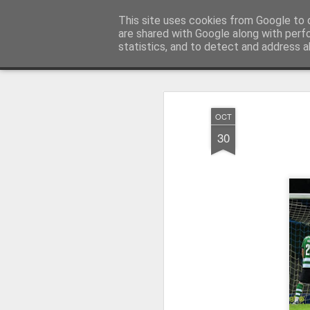
Press Magazine
This site uses cookies from Google to d
are shared with Google along with perf
statistics, and to detect and address a
Magazine
Página inicial
Estatuto Editorial
Sinopse
Ficha 
OCT
30