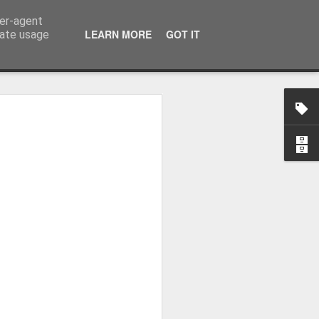
ser-agent
LEARN MORE
GOT IT
rate usage
zou o
eal Madrid
 Real Madrid,
o plantel orientado
ova etapa, dizendo
la "merengue", à saída