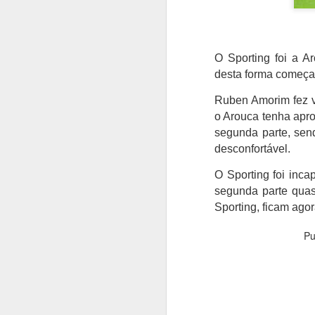
O Sporting foi a A
desta forma começa 
Ruben Amorim fez vá
o Arouca tenha apr
segunda parte, send
desconfortável.
O Sporting foi inca
segunda parte quas
Sporting, ficam ago
Pu