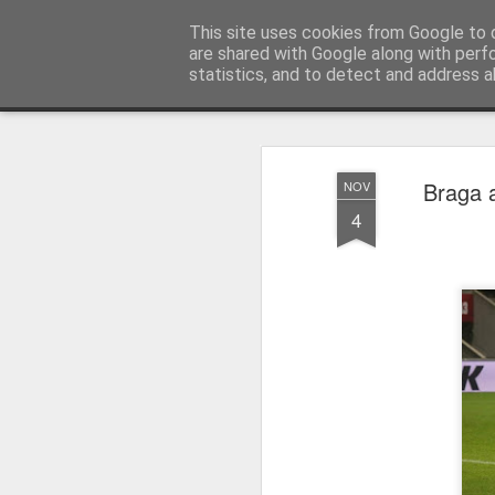
Press Magazine
This site uses cookies from Google to d
are shared with Google along with perf
statistics, and to detect and address a
Magazine
Página inicial
Estatuto Editorial
Sinopse
Ficha 
Braga a
NOV
4