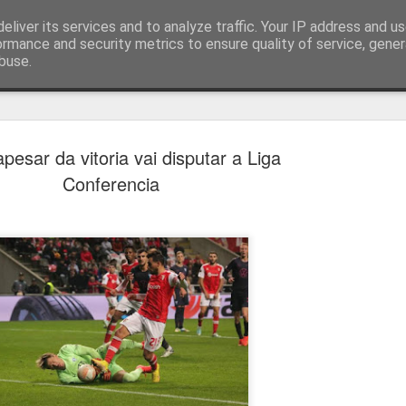
eliver its services and to analyze traffic. Your IP address and u
ormance and security metrics to ensure quality of service, gene
buse.
técnica
pesar da vitoria vai disputar a Liga
Conferencia
Cândido Barb
AUG
5
modernizar a 
do ciclismo gl
Para Cândido Barbosa, president
Ciclismo, o regresso à organizaç
mais do que uma mudança de ges
"novo ciclo" e assume a internac