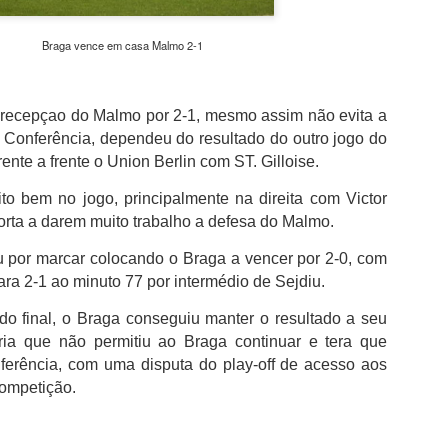
além de acreditar que a presenç
um sinal de que a prova pretende
Braga vence em casa Malmo 2-1
Naturalmente que não esquece Mu
adeptos, Cândido Barbosa garant
atualizar a corrida sem perder a li
recepçao do Malmo por 2-1, mesmo assim não evita a
"É um dos passos essenciais para
 Conferência, dependeu do resultado do outro jogo do
quando questionado sobre a apost
ente a frente o Union Berlin com ST. Gilloise.
a presença de equipas e corredor
apenas elevar o nível competitivo
to bem no jogo, principalmente na direita com
Victor
rta a darem muito trabalho a defesa do Malmo.
u por marcar
colocando o Braga a vencer por 2-0, com
ara 2-1 ao minuto 77 por intermédio de Sejdiu.
do final, o Braga conseguiu manter o resultado a seu
oria que não permitiu ao Braga continuar e tera que
nferência, com uma disputa do play-off de acesso aos
competição.