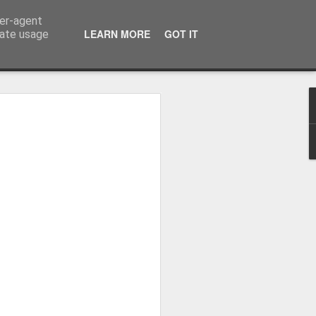
ser-agent
LEARN MORE
GOT IT
rate usage
osa: "Queremos
Volta e aproximá-la
obal"
e da Federação Portuguesa de
ão da Volta a Portugal representa
tão. Cândido Barbosa fala num
ionalização como prioridade para