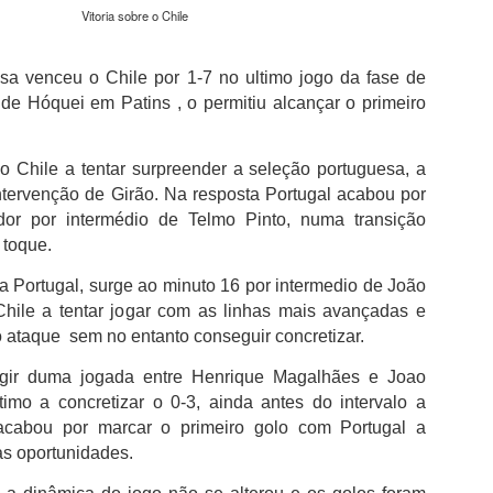
da clínica onde foi solicitado para autógrafos
Vitoria sobre o Chile
Júnior e de Brahim Díaz, que também integr
madrilenos.
sa venceu o Chile por 1-7 no ultimo jogo da fase de
Bernardo Silva que esteve ao serviço da sel
de Hóquei em Patins , o permitiu alcançar o primeiro
Mundial2026, cumpriu nove épocas no City,
76 golos.Neste período, conquistou 19 trofé
City com destaque para os seis títulos da P
o Chile a tentar surpreender a seleção portuguesa, a
inclusive o inédito "tetra" do futebol inglês e
primeira e única Liga dos Campeões da histó
intervenção de Girão. Na resposta Portugal acabou por
2022/23.
dor por intermédio de Telmo Pinto, numa transição
 toque.
 Portugal, surge ao minuto 16 por intermedio de João
hile a tentar jogar com as linhas mais avançadas e
no ataque sem no entanto conseguir concretizar.
urgir duma jogada entre Henrique Magalhães e Joao
timo a concretizar o 0-3, ainda antes do intervalo a
acabou por marcar o primeiro golo com Portugal a
as oportunidades.