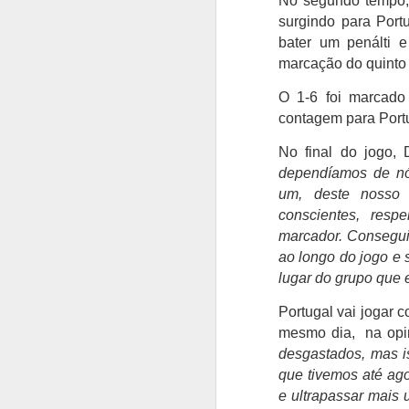
No segundo tempo, 
surgindo para Port
bater um penálti 
marcação do quinto 
O 1-6 foi marcado
Casey Stoner eleito
AUG
contagem para Portu
3
pelos fãs como o maior
No final do jogo,
piloto da Ducati
dependíamos de n
Os fãs de MotoGP avaliam o
um, deste nosso 
legado da Ducati, elevam
conscientes, resp
consistentemente Casey Stoner
acima de todos os outros. O
marcador. Conseguim
australiano assegurou o primeiro
ao longo do jogo e 
campeonato mundial de MotoGP
A
lugar do grupo que e
da Ducati em 2007 com uma
performance extraordinária, 10
Portugal vai jogar 
S
vitórias em corridas e uma
Be
mesmo dia, na
op
margem impressionante de 125
Su
desgastados, mas 
pontos sobre Dani Pedrosa. O
Fr
domínio de Casey Stoner na
que tivemos até ago
notoriamente difícil GP7 foi
e ultrapassar mais 
O
lendário.