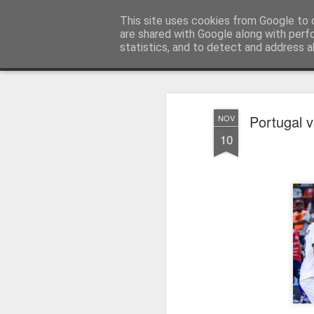
Press Magazine
This site uses cookies from Google to d
are shared with Google along with perf
statistics, and to detect and address a
Magazine
Página inicial
Estatuto Editorial
Sinopse
Ficha 
Portugal v
NOV
10