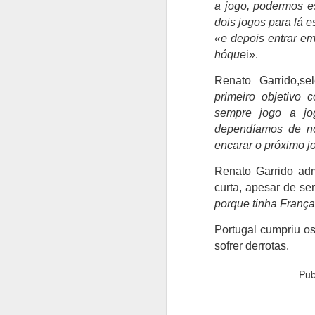
a jogo, podermos e
m
C
dois jogos para lá e
«e depois entrar em
Fr
A
hóque
i».
an
Renato Garrido,se
O
primeiro objetivo
T
sempre jogo a jo
so
re
dependíamos de nós
f
encarar o próximo 
pe
p
Renato Garrido ad
curta, apesar de se
porque tinha França
A
Portugal cumpriu os
sofrer derrotas.
C
N
Pub
Vi
cl
e