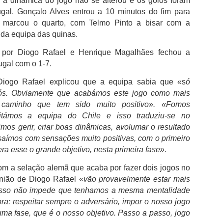
a dinâmica do jogo não se alterou e os golos foram
ugal. Gonçalo Alves entrou a 10 minutos do fim para
e marcou o quarto, com Telmo Pinto a bisar com a
da equipa das quinas.
 por Diogo Rafael e Henrique Magalhães fechou a
FC Porto é o clube
Boavista aguarda
AUG
AUG
gal com o 1-7.
3
2
português com mais
decisão dos credores
 Diogo Rafael explicou que a equipa sabia que «s
ó
troféus
após reunir condições
ós. Obviamente que acabámos este jogo como mais
financeiras
O FC Porto após ter vencido a
caminho que tem sido muito positivo». «Fomos
Supertaça Candido de Oliveira, no
Rui Garrido Pereira, garantiu que o
eitámos a equipa do Chile e isso traduziu-se no
passado sábado, isolou-se ainda
Boavista FC já assegurou os
mais como o clube com mais
os gerir, criar boas dinâmicas, avolumar o resultado
meios financeiros necessários
sucesso na competição e com o
para sustentar a operação de
saímos com sensações muito positivas, com o primeiro
melhor palmares em Portugal.
Lesão de Bednarek deve-se ao maus estado do
UG
recuperação e mostrou-se
ra esse o grande objetivo, nesta primeira fase».
2
otimista quanto à aprovação do
relvado
Tendo em conta que a Federação
plano que permitirá reabrir a
com a selação alemã que acaba por fazer dois jogos no
egundo informação do departamento clinico do FC Porto, "Jan
Portuguesa de Futebol considera
instituição.
dnarek sofreu um estiramento no joelho direito no decorrer da
inião
de Diogo Rafael «
vão provavelmente estar mais
que as duas primeiras finais
pertaça Cândido de Oliveira", acabou por ser substituído por
isso não impede que tenhamos a mesma mentalidade
tiveram caráter oficioso, as
Rui Garrido Pereira explicou que o
ancesco Farioli ao intervalo, rendido por Alan Varela.
contas são fáceis de fazer e o
ra: respeitar sempre o adversário, impor o nosso jogo
plano de recuperação foi
domínio do FC Porto torna-se
apresentado após a alteração da
uma fase, que é o nosso objetivo. Passo a passo, jogo
 FC Porto diz que Bednarek apresentou queixas físicas ao sexto
incontestável.