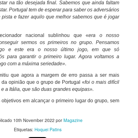
lista de credores, registada em
star na tão desejada final. Sabemos que ainda faltam
inuto do jogo "devido ao mau estado do relvado do Estádio Cidade de
junho, e aguarda agora votação
oimbra".
star. Portugal tem de esperar para saber os adversários
em assembleia. "Temos os
 pista e fazer aquilo que melhor sabemos que é jogar
valores necessários para a
ancesco Farioli teceu duras críticas ao estado do relvado, tanto na
Francesco Farioli “Pusemos fim à discussão sobre
UG
operação".
te-visão, como após a partida.
2
qual é o clube mais titulado em Portugal”
lecionador nacional sublinhou que «
era o nosso
 FC Porto conquistou a 25.ª Supertaça depois de ter vencido o SCU
 conseguir sermos os primeiros no grupo. Pensamos
orreense no Estádio Cidade de Coimbra por 1-0 e “pôs fim à discussão
go e este era o nosso último jogo, em que só
bre qual é o clube mais titulado em Portugal”. Francesco Farioli no
scaldo de “um jogo muito difícil”, reforçou que “as circunstâncias
 para garantir o primeiro lugar. Agora voltamos a
oram complicadas, mas o resultado foi muito importante” uma vez que
jogo com a máxima seriedade»
.
rmitiu alcançar “uma grande conquista” diante dos “adeptos que
roporcionaram um grande ambiente”.
mitiu que agora a margem de erro passa a ser mais
r da opinião que o grupo de Portugal «
foi o mais difícil
 e a Itália, que são duas grandes equipas».
FC Porto venceu o SCU Torreense (1-0)
UG
2
 objetivos em alcançar o primeiro lugar do grupo, sem
O FC Porto venceu o SCU Torrense por 1-0 e juntou a 25.ª
Supertaça Cândido de Oliveira ao 31.º título nacional. Em
oimbra, onde já haviam erguido o troféu por três vezes, os Campeões
acionais bateram os detentores da Taça de Portugal com um golo de
licado
10th November 2022
por
Magazine
ctor Froholdt e isolaram-se ainda mais como o mais titulado dos
Etiquetas:
Hoquei Patins
ubes portugueses: a partir de agora, passam a ser 88 os troféus
xpostos no Museu FC Porto.