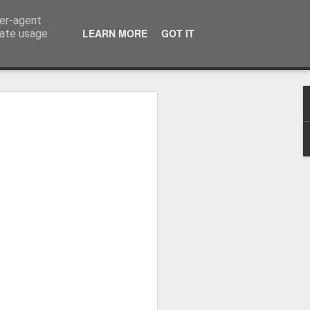
ser-agent
LEARN MORE
GOT IT
rate usage
zou o
eal Madrid
 Real Madrid,
o plantel orientado
ova etapa, dizendo
la "merengue", à saída