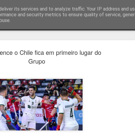
eliver its services and to analyze traffic. Your IP address and u
ormance and security metrics to ensure quality of service, gene
buse.
técnica
ence o Chile fica em primeiro lugar do
Grupo
Bernardo Silva reali
AUG
4
primeiro treino no R
Bernardo Silva começou ontem pré-época do
realizando exames médicos antes de integrar 
por José Mourinho.
Bernardo Silva estava entusiasmado com a n
que estava "muito feliz" por vestir a camiso