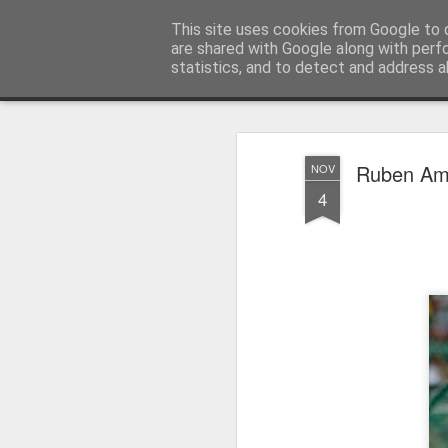
Press Magazine
This site uses cookies from Google to d
are shared with Google along with perf
statistics, and to detect and address a
Magazine
Página inicial
Estatuto Editorial
Sinopse
Ficha 
Ruben Amo
NOV
4