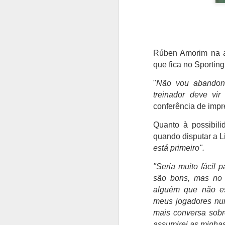
Rúben Amorim na an
que fica no Sporting
"
Não vou abandona
treinador deve vi
conferência de imp
Quanto à possibili
quando disputar a L
está primeiro".
"Seria muito fácil 
são bons, mas no 
alguém que não es
meus jogadores num
mais conversa sobre
assumirei as minha