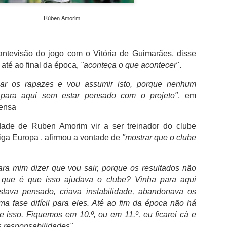
além de acreditar que a presenç
um sinal de que a prova pretende
Rúben Amorim
Naturalmente que não esquece Mu
adeptos, Cândido Barbosa garant
atualizar a corrida sem perder a li
tevisão do jogo com o Vitória de Guimarães, disse
 até ao final da época,
"aconteça o que acontecer
".
"É um dos passos essenciais para
quando questionado sobre a apost
r os rapazes e vou assumir isto, porque nenhum
a presença de equipas e corredor
r para aqui sem estar pensado com o projeto"
, em
apenas elevar o nível competitivo
rensa
dade de Ruben Amorim vir a ser treinador do clube
iga Europa , afirmou a vontade de
"mostrar que o clube
para mim dizer que vou sair, porque os resultados não
que é que isso ajudava o clube? Vinha para aqui
tava pensado, criava instabilidade, abandonava os
a fase difícil para eles. Até ao fim da época não há
 isso. Fiquemos em 10.º, ou em 11.º, eu ficarei cá e
s responsabilidades"
.