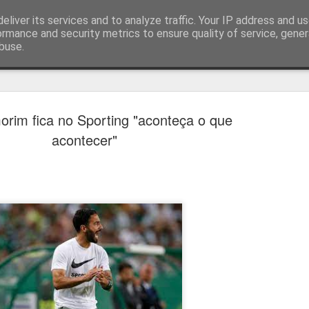
eliver its services and to analyze traffic. Your IP address and u
ormance and security metrics to ensure quality of service, gene
buse.
técnica
rim fica no Sporting "aconteça o que
acontecer"
Cândido Barb
AUG
5
modernizar a 
do ciclismo gl
Para Cândido Barbosa, president
Ciclismo, o regresso à organizaç
mais do que uma mudança de ges
"novo ciclo" e assume a internac