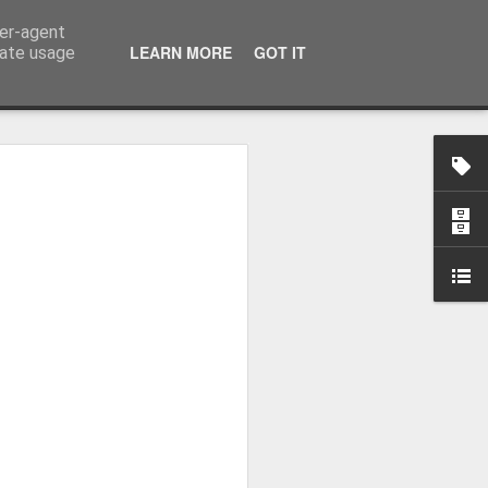
ser-agent
LEARN MORE
GOT IT
rate usage
osa: "Queremos
Volta e aproximá-la
obal"
e da Federação Portuguesa de
ão da Volta a Portugal representa
tão. Cândido Barbosa fala num
ionalização como prioridade para