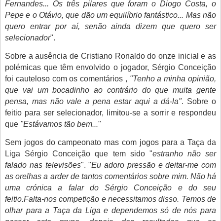
Fernandes... Os três pilares que foram o Diogo Costa, o
Pepe e o Otávio, que dão um equilíbrio fantástico... Mas não
quero entrar por aí, senão ainda dizem que quero ser
selecionador
".
Sobre a ausência de Cristiano Ronaldo do onze inicial e as
polémicas que têm envolvido o jogador, Sérgio Conceição
foi cauteloso com os comentários ,
"Tenho a minha opinião,
que vai um bocadinho ao contrário do que muita gente
pensa, mas não vale a pena estar aqui a dá-la"
. Sobre o
feitio para ser selecionador, limitou-se a sorrir e respondeu
que
"Estávamos tão bem...
"
Sem jogos do campeonato mas com jogos para a Taça da
Liga Sérgio Conceição que tem sido "
estranho não ser
falado nas televisões
". "
Eu adoro pressão e deitar-me com
as orelhas a arder de tantos comentários sobre mim. Não há
uma crónica a falar do Sérgio Conceição e do seu
feitio.Falta-nos competição e necessitamos disso. Temos de
olhar para a Taça da Liga e dependemos só de nós para