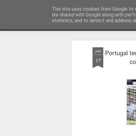
Press Magazine
This site uses cookies from Google to d
are shared with Google along with perf
statistics, and to detect and address a
Magazine
Página inicial
Estatuto Editorial
Sinopse
Ficha 
Portugal t
JAN
17
co