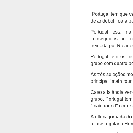
Portugal tem que ve
de andebol, para pa
Portugal esta n
conseguidos no jo
treinada por Rolando
Portugal tem os me
grupo com quatro pon
As três seleções mel
principal "main rou
Caso a Islândia ven
grupo, Portugal tem
"main round" com ze
A última jornada do
a fase regular a Hun