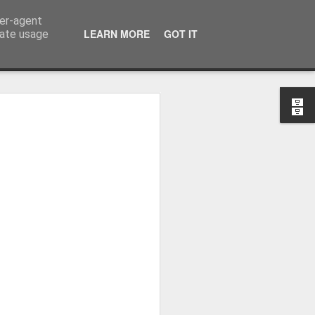
ser-agent
LEARN MORE
GOT IT
rate usage
-