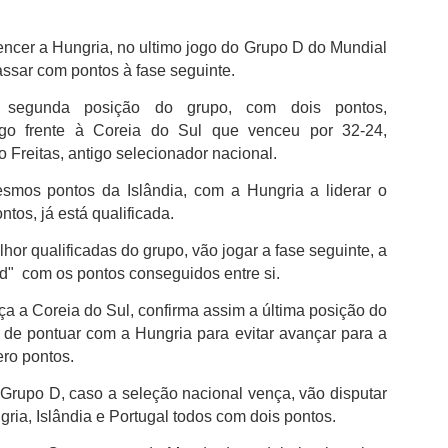
não desperdiçou e acabou por sair para intervalo a vencer por 1-0,
com golo marcado aos 32 minutos por intermédio de Georgios
Koutsias.
ncer a Hungria, no ultimo jogo do Grupo D do Mundial
ssar com pontos à fase seguinte.
O Estoril já na segunda parte estava determinado a dar a volta ao
resultado, acabou por empatar a partida aos 72 minutos por
a segunda posição do grupo, com dois pontos,
intermédio de Begraoui.
go frente à Coreia do Sul que venceu por 32-24,
 Freitas, antigo selecionador nacional.
As duas equipas ainda tentaram a vitória, mantendo-se a igualdad
no marcador até final do jogo.
smos pontos da Islândia, com a Hungria a liderar o
tos, já está qualificada.
hor qualificadas do grupo, vão jogar a fase seguinte, a
nd" com os pontos conseguidos entre si.
ça a Coreia do Sul, confirma assim a última posição do
 de pontuar com a Hungria para evitar avançar para a
ro pontos.
 Grupo D, caso a seleção nacional vença, vão disputar
gria, Islândia e Portugal todos com dois pontos.