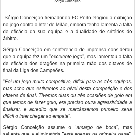
Sérgio Conceição
Sérgio Conceição treinador do FC Porto elogiou a exibição
no jogo contra o Inter de Milão, embora tenha lamenta a falta
de eficácia da sua equipa e a dualidade de critérios do
árbitro.
Sérgio Conceição em conferencia de imprensa considerou
que a equipa fez um "
excelente jogo
", mas lamentou a falta
de eficácia dos dragões na primeira mão dos oitavos de
final da Liga dos Campeões.
"
Foi um jogo muito competitivo, difícil para as três equipas,
mas acho que estivemos ao nível desta competição e dos
oitavos de final. Tivemos duas ou três ocasiões de golo em
que temos de fazer golo, era preciso outra agressividade a
finalizar, e acredito que se marcássemos primeiro seria
difícil o Inter chegar ao empate
".
Sérgio Conceição assume o "
amargo de boca
", mas
salienta que a eliminatória "
está apenas na primeira parte
",