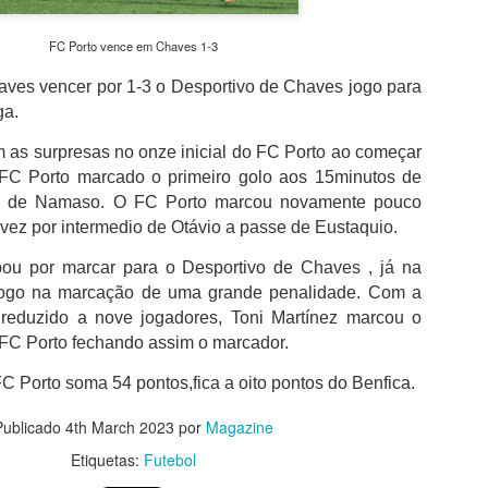
além de acreditar que a presenç
um sinal de que a prova pretende
FC Porto vence em Chaves 1-3
Naturalmente que não esquece Mu
adeptos, Cândido Barbosa garant
aves vencer por 1-3 o Desportivo de Chaves jogo para
atualizar a corrida sem perder a li
ga.
"É um dos passos essenciais para
 as surpresas no onze inicial do FC Porto ao começar
quando questionado sobre a apost
FC Porto marcado o primeiro golo aos 15minutos de
a presença de equipas e corredor
io de Namaso. O FC Porto marcou novamente pouco
apenas elevar o nível competitivo
vez por intermedio de Otávio a passe de Eustaquio.
bou por marcar para o Desportivo de Chaves , já na
jogo na marcação de uma
grande penalidade. Com a
reduzido a nove jogadores, Toni Martínez marcou o
o FC Porto fechando assim o marcador.
FC Porto soma 54 pontos,fica a oito pontos do Benfica.
Publicado
4th March 2023
por
Magazine
Etiquetas:
Futebol