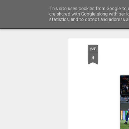
Press Magazine
This site uses cookies from Google to d
are shared with Google along with perf
statistics, and to detect and address a
Magazine
Página inicial
Estatuto Editorial
Sinopse
Ficha 
MAR
4