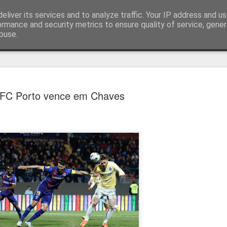
eliver its services and to analyze traffic. Your IP address and u
ormance and security metrics to ensure quality of service, gene
buse.
técnica
FC Porto vence em Chaves
Cândido Barb
AUG
5
modernizar a 
do ciclismo gl
Para Cândido Barbosa, president
Ciclismo, o regresso à organizaç
mais do que uma mudança de ges
"novo ciclo" e assume a internac