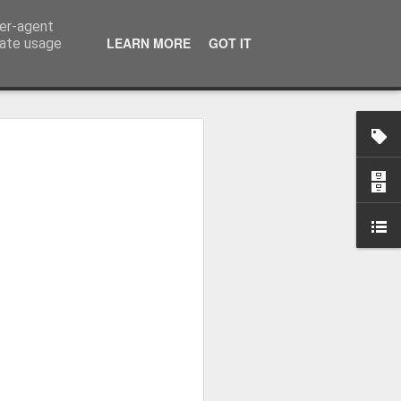
ser-agent
LEARN MORE
GOT IT
rate usage
osa: "Queremos
Volta e aproximá-la
obal"
e da Federação Portuguesa de
ão da Volta a Portugal representa
tão. Cândido Barbosa fala num
ionalização como prioridade para