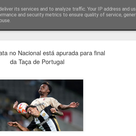
eliver its services and to analyze traffic. Your IP address and u
ormance and security metrics to ensure quality of service, gene
buse.
técnica
ta no Nacional está apurada para final
da Taça de Portugal
Cândido Barb
AUG
5
modernizar a 
do ciclismo gl
Para Cândido Barbosa, president
Ciclismo, o regresso à organizaç
mais do que uma mudança de ges
"novo ciclo" e assume a internac