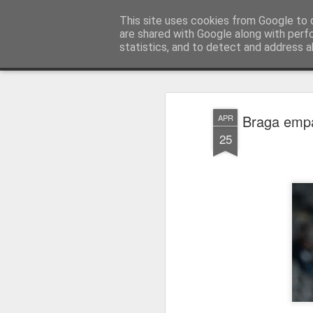
Press Magazine
This site uses cookies from Google to d
are shared with Google along with perf
statistics, and to detect and address a
Magazine
Página inicial
Estatuto Editorial
Sinopse
Ficha 
Braga empa
APR
25