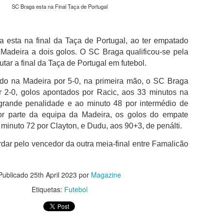
além de acreditar que a presenç
SC Braga esta na Final Taça de Portugal
um sinal de que a prova pretende
Naturalmente que não esquece Mu
adeptos, Cândido Barbosa garant
a esta na final da Taça de Portugal, ao ter empatado
atualizar a corrida sem perder a li
Madeira a dois golos. O SC Braga qualificou-se pela
utar a final da Taça de Portugal em futebol.
"É um dos passos essenciais para
quando questionado sobre a apost
ido na Madeira por 5-0, na primeira mão, o SC Braga
a presença de equipas e corredor
r 2-0, golos apontados por Racic, aos 33 minutos na
apenas elevar o nível competitivo
rande penalidade e ao minuto 48 por intermédio de
r parte da equipa da Madeira, os golos do empate
minuto 72 por Clayton, e Dudu, aos 90+3, de penálti.
dar pelo vencedor da outra meia-final entre Famalicão
Publicado
25th April 2023
por
Magazine
Etiquetas:
Futebol