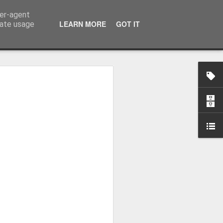
ser-agent
LEARN MORE
GOT IT
rate usage
osa: "Queremos
Volta e aproximá-la
obal"
e da Federação Portuguesa de
ão da Volta a Portugal representa
tão. Cândido Barbosa fala num
ionalização como prioridade para